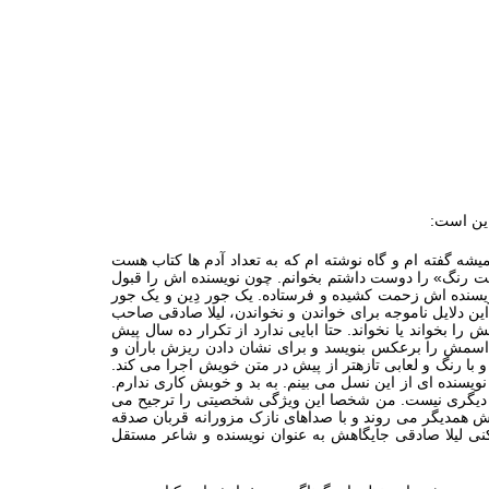
 این است:
 گفته ‏ام و گاه نوشته ‏ام که به تعداد آدم ‏ها کتاب هست
وایت رنگ» را دوست داشتم بخوانم. چون نویسنده‏ اش را قبول
نویسنده ‏اش زحمت کشیده و فرستاده. یک جور دِین و یک جور
این دلایل ناموجه برای خواندن و نخواندن، لیلا صادقی صاحب
بخواند یا نخواند. حتا ابایی ندارد از تکرار ده سال پیش
د اسمش را برعکس بنویسد و برای نشان دادن ریزش باران و
با رنگ و لعابی تازه‏تر از پیش در متن خویش اجرا می‏ کند.
سنده‏ ای از این نسل می‏ بینم. به بد و خوبش کاری ندارم.
 من دیگری نیست. من شخصا این ویژگی شخصیتی را ترجیح می
ش همدیگر می‏ روند و با صداهای نازک مزورانه قربان صدقه
ه کنی لیلا صادقی جایگاهش به عنوان نویسنده و شاعر مستقل