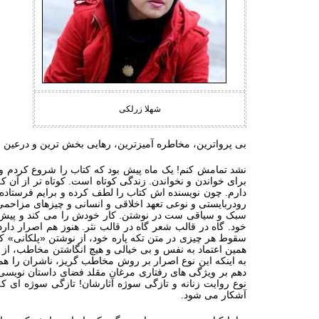
شهلا زرلکی
بی پرواترین، مخاطره ‏آمیزترین، رهایی‏ بخش‏ ترین و درعین 
نشد تمامش کنم! یک ماه پیش بود که کتاب را شروع کردم و تم
برای خواندن و نخواندن. زندگی کوتاه است. کوتاه ‏تر از آن 
دارم. چون نویسنده ‏اش کتاب را لطف کرده و برایم فرستاده 
رودربایستی و نوعی تعهد اخلاقی و انسانی و چیزهای مزاحمی ا
سبک و سیاقی ست در نوشتن. کار خودش را می کند و پیش می ر
خود. گاه در قالب شعر گاه در قالب نثر. هنوز هم اصرار د
سقوط هر چیزی در متن تکه پاره خود، از نوشتن «پلکانی» کلما
همین اعتماد به نفس و بی خیالی و هیچ انگاشتن مخاطب، از ن
به اینکه این نوع اصرار بر روش مخاطب‏ گریز، ناشران را 
دهم بر ویژگی ‏های رفتاری مرغان مقلد فضای داستان‏ نویسی
نوع روایت زنانه و تازگی سوژه آثارشان! تازگی سوژه ‏ای که
آشکار می شود.