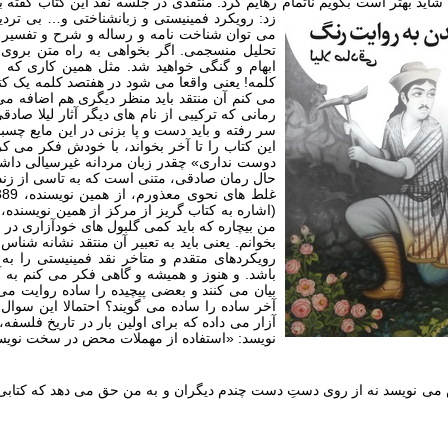
شاید بهتر است بگویم ناتمام رهایم کرد. منتقدی در جلسه‏ نقد این کتاب گفته 
زد: رویکرد فمینیستی و زبانشناختی و… بی تردید
می توان شناخت نامه و رساله‏ و شرح و تفسیر ا
تحلیل منسجمی. اگر بخواهی به راه متن بروی، 
ابهام و گنگی خواهید شد. مثل همین کاری که 
کلمه! یعنی واقعا می شود در هفتصد کلمه یک کت
می کنم آن منتقد باید منظر دیگری هم اضافه می‏
رمانی که ترکیبی از نام ‏های دیگر آثار لیلا ص
سر رفته و باید دست و پا بزنی در این مایع چسب
این کتاب را تا آخر بخواند، با خودش فکر می 
دوست نداری» چقدر زبان مردانه غیرسیالی داشته
حال رمان صادقی، متنی است که به تاسی از زندگ
من بیچاره که باید کمی گلبول های خودآزاری در 
بخوانم. یعنی باید به تعبیر آن منتقد نشانه‏ شن
رویکردهای متقدم و متاخر نقد فمینیستی را به 
باشد. و هنوز و همیشه و گاهی فکر می ‏کنم به آ
بیان می ‏کنند و بعضی پیچیده را ساده روایت می
آخر ساده را ساده می گویند؟ احتمالا این سوال 
آزار می داده که برای اولین بار در تاریخ فلسف
نویسد: «استفاده از مهملات محض در سخت‏ نویسی ه
ی نویسد نه از روی دستِ دست چندم دیگران و به من حق می دهد که کتابی را