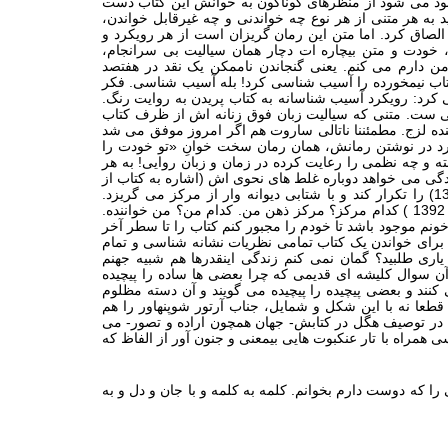
بود می شو
د از منظرهای گوناگون به خوانش این کتاب دست
 به هر متنی از هر نوع چه خواندنی و چه غیرقابل خواندن،
لصاق کرد. اما متن این رمان گریزان است از هر رویکرد و
خودت و متن بیچاره‏ ات دچار همان سیالیت بی‏ سرانجام،
من دارم می کنم. یعنی گنجاندن ناممکن یک نقد در هفتصد
اب نیم‏خورده را آسیب ‏شناسی کرد! بله آسیب‏ شناسی. فکر
 کرد: رویکرد آسیب‏ شناسانه به کتاب پریدن به روایت رنگ.
ادقی ست. متنی که سیالیت زبان فوق زنانه ‏اش از ظرف کتاب
نده لزج. مطمئننا ناتالی ساروت هم اگر امروز موفق می ‏شد
کرد در نوشتن رمانش، همان رمان سخت خوانِ «تو خودت را
 و چه نظمی را رعایت کرده در زمان و زبان روایی! به هر
ی می خواهد دوباره غلط‏ های نحوی ‏اش (اشاره به کتاب از
غلط‏ های نحوی معذورم، از همین نویسنده، 1389) را تکرار کند و با شتابی دیوانه‏ وار از مرکز می گریزد.
(اشاره به کتاب گریز از مرکز از همین نویسنده، 1392 ) کدام مرکز؟ مرکز ذهن من. کدام من؟ من خواننده.
خونم موجود باشد تا خودم را مجبور کنم کتاب را تا سطر آخر
اس برای خواندن یک کتاب تمامی نظریات نشانه‏ شناسی و تمام
یاری طلبید؟ گمان نمی‏ کنم زندگی اینقدرها هم شبیه جهنم
ن سوال کلیشه ‏ای قدیمی که چرا بعضی ‏ها ساده را پیچیده
 کنند و بعضی پیچیده را پیچیده می گویند و آن دسته مظلوم
قطعا نه با این شکل و شمایل، جناب آرتور شوپنهاور را هم
ه، در توصیف هگل در کتابش- جهان همچون اراده و تصور- می
مراه با تار عنکبوت‏ هایی بی‏معنی و جنون آور از الفاظ که
 که دوست دارم بخوانم. کلمه به کلمه و با جان و دل و به