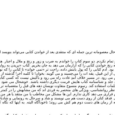
حال معصومانه‏ ترین جمله ‏ای که منتقدی بعد از خواندن کتابی می
تواند بنویسد
ام نکردم. دو سوم کتاب را خواندم به ضرب و زور و رنج و ملال و اجبار. همیشه
که رنج خواندن کتابی را که آزارمان می ‏دهد به جان بخریم. کتاب «پریدن به ر
بود. آدم کتابی را که پول بابتش داده، راحت تر «نمی خواند» تا کتابی را که 
ز این قبیل، یقه ‏ات را می
چسبند و می گویند: بخوان! تا کلمه آخر! گذشته از 
ود. در مسیر خلاف ‏آمدِ عادت راه می رود و باکیش نیست که کسی کتابش را 
ارد جلد و شناسنامه کتاب‏ هایش فرمت دیگری داشته باشند. خوشحال می‏ شو
ت استفاده کند. رسوم منسوخ متفاوت ‏نویسان دهه ‏های قبل را متعصبانه ‏تر و 
ظر روانشناسی، ویژگی‏ های منحصر به فردی ‏اند که من مشابهش را در کمتر نوی
هم فراری می‏ دهد کاری ندارم. این ها مشکل من مخاطب یا من منتقد یا هر
. قدقد کنان از روی دست هم می نویسند و شاد و سرحال به رونمایی و شادبا
 از رمان ‏های دست دوم هم کش می‏ روند؛ ناخودآگاه البته. به اینها که نگا