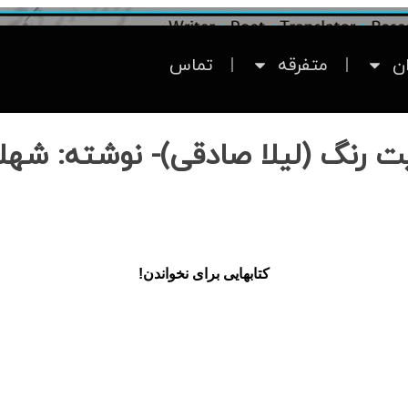
ان
متفرقه
تماس
یت رنگ (لیلا صادقی)- نوشته: شهلا
کتاب‏هایی برای نخواندن!