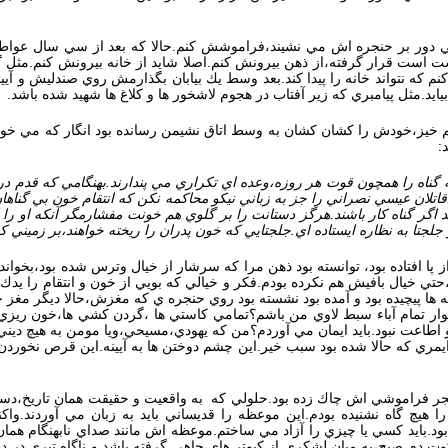
ي دور بر حنجره اش مي نشيند،فراموشش كنم.حالا كه بعد از سي سال عواطف به
ت است قرار گرفته،از ذهن بيرونش كنم.اصلا شايد از خانه بيرونش كنم.مثل گ
م كه نتواند خانه را پيدا كند.بعد وسط يك بيابان بگذارمش روي صندليش و آيي
بيايد.مثل پيامبري كه زير آفتاب در هجوم لاشخور ها و كلاغ ها شهيد شده باشد.
نيم خيز،خودش را كشان كشان به وسط اتاق نشيمن رسانده بود انگار كه مي خو
:
 گناه را همچون قوت هر روزه،وعده اي تكراري مي پندارند.بهنگامي كه قدم 
اتلان عيسي نصراني را جز به زباني نيكو محاكمه نكن كه انتقام خون بي گناها
د اگر گناه كار باشند.هرگز دستانت را بر گلوي هم خونت مفشارمگر آنكه او را 
 جلجتا به نظاره ايستاده اي.جلجتايي كه خون پدران را ريخته خواهند،بر زمين
از پا افتاده بود، توانسته بود ذهن مرا كه سرشار از خيال وترس شده بود،بخو
تي خيال بافيش هم نكرده بودم.فكر و خيالي كه بويي از خون و انتقام را يدك م
 ها پيچيده بود و آمده بود نشسته بود روي حنجره ي كه مغزش،حالا ديگر مغز
ار تمام آباء سبط لاوي من باشم؟تمامي كاستي ها ،گردن كشي ها،خون ريزي ه
اطاعت نبود.بايد ايمان مي آوردم؟من كه يهودي،مسيحي،ويا مومن به هيچ ديني
ايمري كه حالا شده بود سبب خير.اين چشم دوختن ها به آيينه.اين قرص نخوردن
خنجر فراموشي اش چاك زده بود.حلولي كه به واقعيت و حقيقت همان تاريخ،دست
يچ گاه نشنيده بودم.اين موعظه را قديساني بايد به زبان مي آوردند.واكن
ود.بايد كسي يا چيزي را آزاد مي ساختم.موعظه اش مانند صداي نابهنگام هم
سكوت دم صبح،به ميان لشكري از كبوتر هاي چاهي گرفته باشد و ناگاه تيري در