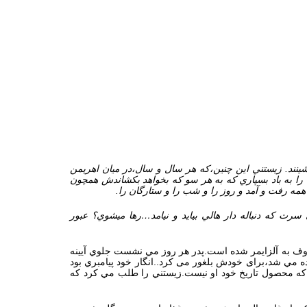
شينند. زيستني
اين چنين،كه هر سال و سال،در ميان اهريمن
 را به باد بسپاري كه به هر سو كه بخواهد بكشاندش همچون
 همه رفت و آمد و روز را و شب را و ستارگان را.
رت كه دنباله دار هالي بيايد و نيامد…رها ميشوي؟ عبور
روف به آلزايمر شده است.پدر هر روز مي نشست جلوي آيينه
ده مي شد،برای خودش بلغور می کرد..انگار خود پيامبري بود
رد كه محصول تاريخ خود او نيست.زيستني را طلب مي كرد كه