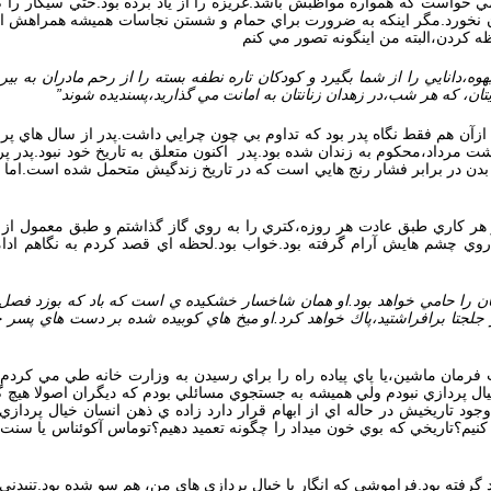
ي خواست كه همواره مواظبش باشد.غريزه را از ياد برده بود.حتي سيگار را 
كان نخورد.مگر اينكه به ضرورت براي حمام و شستن نجاسات هميشه همراهش از
كردن،البته من اينگونه تصور مي كنم
 يهوه،دانايي را از شما بگيرد و كودكان تاره نطفه بسته را از رحم مادران ب
ايتان، كه هر شب،در زهدان زنانتان به امانت مي گذاريد،پسنديده شوند”
آن هم فقط نگاه پدر بود كه تداوم بي چون چرايي داشت.پدر از سال هاي پرف
ت مرداد،محكوم به زندان شده بود.پدر اكنون متعلق به تاريخ خود نبود.پدر 
 در برابر فشار رنج هايي است كه در تاريخ زندگيش متحمل شده است.اما موع
ر كاري طبق عادت هر روزه،كتري را به روي گاز گذاشتم و طبق معمول از آي
 چشم هايش آرام گرفته بود.خواب بود.لحظه اي قصد كردم به نگاهم ادامه 
نيان را حامي خواهد بود.او همان شاخسار خشكيده ي است كه باد كه بوزد فص
لجتا برافراشتيد،پاك خواهد كرد.او ميخ هاي كوبيده شده بر دست هاي پسر خد
فرمان ماشين،يا پاي پياده راه را براي رسيدن به وزارت خانه طي مي كردم،ب
خيال پردازي نبودم ولي هميشه به جستجوي مسائلي بودم كه ديگران اصولا هيچ گون
ود تاريخيش در حاله اي از ابهام قرار دارد زاده ي ذهن انسان خيال پردازي 
يم؟تاريخي كه بوي خون ميداد را چگونه تعميد دهيم؟توماس آكوئناس يا سنت
خود گرفته بود.فراموشي كه انگار با خيال پردازي هاي من، هم سو شده بود.تني