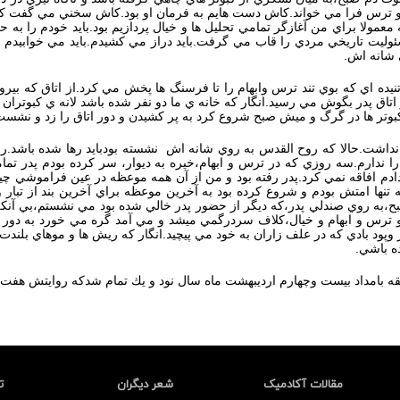
ه و ترس فرا مي خواند.كاش دست هايم به فرمان او بود.كاش سخني مي گفت كه
معمولا براي من آغازگر تمامي تحليل ها و خيال پردازيم بود.بايد خودم را 
سئوليت تاريخي مردي را قاب مي گرفت.بايد دراز مي كشيدم.بايد مي خوابيدم 
ي شانه اش.
نيده اي كه بوي تند ترس وابهام را تا فرسنگ ها پخش مي كرد.از اتاق كه بيرون 
از اتاق پدر بگوش مي رسيد.انگار كه خانه ي ما دو نفر شده باشد لانه ي كبو
از كبوتر ها در گرگ و ميش صبح شروع كرد به پر كشيدن و دور اتاق را زد و ن
داشت.حالا كه روح القدس به روي شانه اش نشسته بودبايد رها شده باشد.راه 
دارم.سه روزي كه در ترس و ابهام،خيره به ديوار، سر كرده بودم پدر تمامي 
ادم افاقه نمي كرد.پدر رفته بود و من از آن همه موعظه در عين فراموشي چيزي 
ه تنها امتش بودم و شروع كرده بود به آخرين موعظه براي آخرين بند از تبار
،به روي صندلي پدر،كه ديگر از حضور پدر خالي شده بود مي نشستم،بي آنكه
ن و ترس و ابهام و خيال،كلاف سردرگمي ميشد و مي آمد گره مي خورد به دو
پود بادي كه در علف زاران به خود مي پيچيد.انگار كه ريش ها و موهاي بلندت
ه باشي.
قه بامداد بيست وچهارم ارديبهشت ماه سال نود و يك تمام شدكه روايتش هفت 
مقالات آکادمیک
شعر دیگران
ت