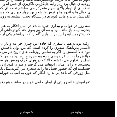
روحيه ي خيال پردازيم رابه جايگزيني ناگزيري از حس اندو
نقطه اي از ديوار بالاي سرم متمركز مي ساختم.نقطه اي كه 
ي خيال ها و اندوه ها و ترس ها شده بود.چهار ديواري كه م
القدسش بيايد و مانند كبوتري در پيشگاه يحيي، بنشيند به رو
سه روز در خواب و بيداري خيره ماندم.در ميان افكار به هم ت
پنجره، نيمه باز مانده بود و صداي بق بقوي چند كبوترچاهي 
كه دخترهمسايه را ديد بزند.اولين گام را كه برداشتم يكي 
رفته بود.به همان سفري كه جاده اش چيزي جز مه و باران ن
دانستم پدر،آهنگ سفري را كرده است كه من،توان يافتنش را ن
نبود.حالا اسمش را اگر به تمامي روزنامه هاي تاريخ هم مي د
حياتش را به باد فراموشي داده بود،خيره مانده بود به من ك
نسل را تداوم مي بخشيد.حالا كه در هواي گرگ وميش هر صبح
پيچيد.سرم را در ميان زانوهايم مي گرفتم و صداي كبوترا
خشكيده اي كه حضور فصل ها را به سخره مي گيرند.مثل تار و
مثل زورقي كه ناخدايي ندارد. انگار كه خون به آسياب خوراند
“فراموش خانه.روايتي از ايمان حامي خواه.در ساعت پنج دقي
درباره من
شعرهایم