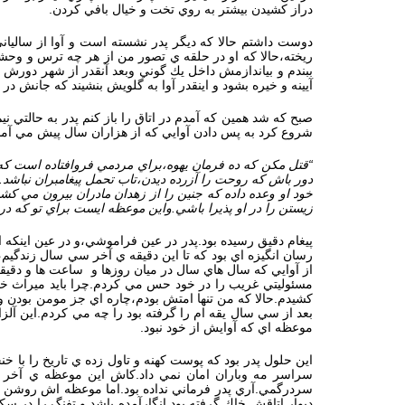
دراز كشيدن بيشتر به روي تخت و خيال بافي كردن.
دوست داشتم حالا كه ديگر پدر نشسته است و آوا از ساليان
ريخته،حالا كه او در حلقه ي تصور من از هر چه ترس و وحش
ببندم و بياندازمش داخل يك گوني وبعد آنقدر از شهر دورش كن
آيينه و خيره بشود و اينقدر آوا به گلويش بنشيند كه جانش در 
صبح كه شد همين كه آمدم در اتاق را باز كنم پدر به حالتي 
شروع كرد به پس دادن آوايي كه از هزاران سال پيش مي آمد
“قتل مكن كه ده فرمان يهوه،براي مردمي فروافتاده است كه
دور باش كه روحت را آزرده ديدن،تاب تحمل پيغامبران نباشد.ق
خود او وعده داده كه جنين را از زهدان مادران بيرون مي كش
زيستن را در او پذيرا باشي.واين موعظه ايست براي تو كه در
پيغام دقيق رسيده بود.پدر در عين فراموشي،و در عين اينكه 
رسان انگيزه اي بود كه تا اين دقيقه ي آخر سي سال زندگيم،ح
از آوايي كه سال هاي سال در ميان روزها و ساعت ها و دقيقه
مسئوليتي غريب را در خود حس مي كردم.چرا بايد ميراث خو
كشيدم.حالا كه من تنها امتش بودم،چاره اي جز مومن بودن و 
بعد از سي سال يقه ام را گرفته بود را چه مي كردم.اين آلز
موعظه اي كه آوايش از خود نبود.
اين حلول پدر بود كه پوست كهنه و تاول زده ي تاريخ را با 
سراسر مه وباران امان نمي داد.كاش اين موعظه ي آخر را ه
سردرگمي.آري پدر فرماني نداده بود.اما موعظه اش روشن ب
ديوار اتاقش خاك گرفته بود.انگارآمده باشد و تفنگ را در 