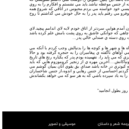
 از جنس موعظه نباشد.بايد مي نشستم و افكارم را به روي
به حبسي خود خواسته مي بردم.محبوس در اتاقي كه شروع همه
وفرو مي رفتم.بايد پدر را به حال خودش مي گذاشتم تا روح
آمدم هوايي سردتر از اتاق خودم لابه لاي اندامم پيچيد.لاي
تران چاهي كه جوانكي عاشق به روي پشت بامش علم كرده باشد
شست روي دسته ي صندلي خالي پدر…
ها و شهر ها و كوچه ها را بدنبالش وجب كردم با آنكه مي
آواهاي ناگفته ي پيغامبران را به حنجره گرفته بود و حالا
كه مي بايد را، نفهميده بودم.پدر كه يكباره رنج هاي تاريخ
 ونياكانش….آخرين مهره ي از زنجير كروموزوم هايي كه بايد
 كبوتري در خانه باشد صداي بق بقوي آنان بميان گوشم مي
ر گردنم.احساسي از جنس رهايي و اندوه،از جنس شاخساران
 را به باد سپرده باشي كه به هر سو كه مي خواهد بكشاندش
روز بطول انجاميد”
رجمه شعر و داستان
موسیقی و تصویر