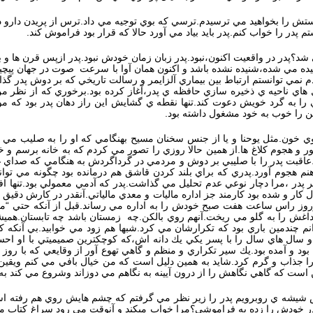
ستش را بخواهيد مي ترسيدم.ترسي كه بوي توجيه مي داد.ترس از پريدن دارو در 
پدر را خواب كنم.پدر بايد بياد مي آورد حالا كه قرار بود فراموش كند.
ي شد؟پدر در واقعيت اكنون،نبود.پدر زبان زمان خودش نبود.پدر ازپس قرن ها
ه مي شده،شنيده نشده باشد و اكنون همان آوا با سرعت صوت در جهان پيچيده شد
نمي توانستم ارتباط بين بيماري آلزايمر و رسالت تاريخي كه بر دوش پدر گذا
ول هاي ناحيه ي ذخيره سازي حافظه ي پدر،آغاز كرده بود.برخوري كه از نظر
را به گرد خويش دعوت كند.تنها نقطه ي گشايش اين راز دهان پدر بود كه موع
من را خوب به خود مشغول داشته بود.
 خون.مثل يوحنا و يا از جنس سخنان مسيح بهنگامي كه او را به صليب مي ك
و هجوم كلاغ ها.از همين حالا روزي را تصور مي كردم كه به خانه برسم و خانه 
اقبت پدر را با صليبي بر دوش و مردمي در گرداگردش به هنگامي كه صداي غ
 به ذهنم هجوم آورد.پدري كه براي بلند كردن قاشق هم درمانده بود چگونه مي ت
ر پدر ،مرا دچار نوعي عدم تحليل مي گذاشت.پدر كه آدمي معمولي بود.تنها اف
دنبال كار و شده بود كارمند جز اداره ماليات و معدي مالياتي.آنقدر در كارش 
هرروز راس ساعت هفت صبح خودش را به اداره مي رساند.قبل از آنكه حتي “مي
غش را به گلو مي ريخت.آنهم روي بالكن.چه زمستان باشد چه تابستان.هميشه
يدانم چندمين باري بود كه تكرارشان مي كرد.شبها هم زود مي خوابيد.بي آن
 سال هاي سال را با پسر يكي يك دانه اش،كه كوچكترين صميميتي با او اح
بود و آمده بود.يك سير تكراري و منظم و گاهي تهوع آور از وقايعي كه با روز 
 جذاب و گرم كرد.شايد به همين دليل است كه من خيال بافي مي كنم ويقين د
ست كه گاهي نگاهش را از درون آيينه به نگاهم مي دوزاند وشروع مي كند به
شه ي روبرويم پدر را زير نظر مي گرفتم كه چشم هايش روي هم رفته است يا 
 خودش را زده به فراموشي؟مرا خواب ميكند و آنوقت مي رود سراغ كتاب مقدس