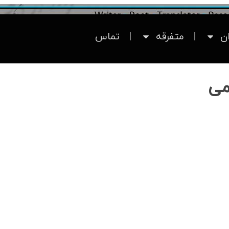
ان
متفرقه
تماس
می