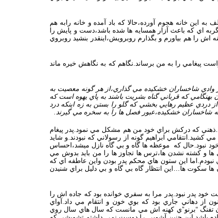
 اين خانه هجوم آورده،حالا كه باد آمده و خانه رابه هم
ربه اي كه باعث آزار همسايه ها شده باشد،دست و پايش را
نه اش را هم بياورم و بگذارم روبرويش،اينقدر بنشيد روبروي
است پيغامي را به من برساند.نگاهم كه به نگاهش خيره ماند
در وادي شاخساران خشكيده مي گذاري،از هر گونه معصيت به
ن بهنگامي كه قرباني گناه بشريت باشند به پاي يهوه است كه
از دردي عظيم رهايي بخشي كه گلو را بستن به زه اينكه درد
ي كه شاخساران خشكيده،عبور فصل ها را به سخره مي گيرند.
اند.ذهني كه دركش براي خود من هم مشكل مي نمود.پدر پيغام
ي كشيد.انتقامي ابراهيم گونه از رسولاني كه نبودند.و شايد
 خود نبود.حال كه موعظه ها گاه و بي گاه نازل ميشد،احساس
ا و كشته نشدن ها،ترس ها تجاوز ها را من بايد بدوش مي
 نبودم.اما اين ستون هاي محكم پدر بودن واين عاطفه اي كه
 ها سكوت ها…اين انتظار گاه بي گاه و بي دليل براي شنيدن
 خود پدر نبود.پدر مرا به سفري خوانده بود كه جاده اش را
ون از دهاني جاري بود كه بوي خون و انتقام مي داد.آواي
ان تفنگ “برنو”ي كهنه اش مي مانست كه سال هاي سال روي
 داده باشد.اين چنين آشوبي را دوست نمي داشتم.تشويشي كه