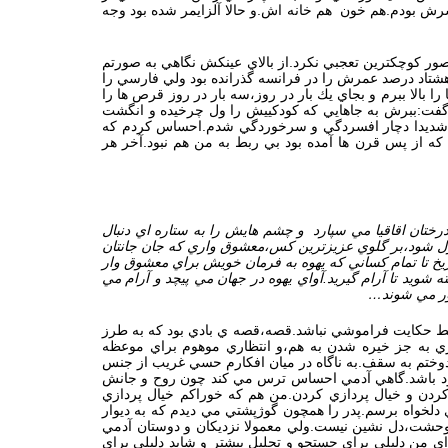
پسرش بودم.هم خون هم خانه اش.و حالا آلزايمر شده بود وجه
ور كوچكترين تعجبي نكرد.از بالاي عينكش نگاهي به صورتم
 هشتاد درصد عمرش را در فرانسه گذرانده بود ولي فارسي را
بالا ببرم و بجاي يك بار در روز،سه بار در روز قرص ها را
م گفت:ببرش به جاهايي كه كودكييش را ول چرخيده و انگشت
كتر شديدا دچار افسردگي و سرخوردگي شدم.احساس كردم كه
كه از پس قرن ها آمده بود بي ربط به من هم نبود.آخر هر
رختان اقاقيا مي سپارد و چشم هايش را به ستاره اي دنبال
ازل شود،بر گلوي عزيزترين كس،معشوق واري كه جان جانتان
يخ تا تمام كساني كه يهوه به فرمان خويش براي معشوق وار
يد تا آرام گيريد.آواي يهوه در جهان مي پيچد و آرام مي
كور مي شوند…
فقط حكايت فراموشي نباشد.قصه،قصه ي بادي بود كه به طرز
ري به جز خيره شدن به هم،و انتظاري موهوم براي موعظه
ختم به سقف.به ناگاه در ميان افكارم حسي غريب از جنس
جود باشد.گاهي آدمي احساس ترس مي كند چون روح و جانش
ردن و خيال پردازي كردن.من هم كه خوراكم خيال پردازي
لخواه برسم.پدر را همچون گوژپشتي مي ديدم كه به ديوار
 وحشت،دل نشين نيست.ولي معمولا نزديكان و دوستان آدمي
اي من دليلي براي جستجو و تحليل بيشتر و شايد دليلي براي