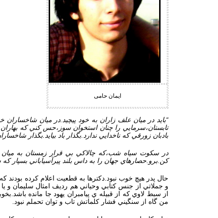
ایمان حامی
“بايد در ميان علف زاران به خود پيچيد.در ميان شاخساران خ
تابستان،سرمايي را چنان استخوان سوز،حس كني كه بهاران و 
بادبان زورقي كه ناخدايي ندارد.بگذار باد بيايد.بگذار شاخسا
در سكوت سياه شب،كه چالاكي بي قرار زمستان به ميان است
كن.برو.حصارهاي جهان را به داس بلند پيرآسياباني بسپار كه
حال پدر هيچ خوب نبود.دكترها به قطعيت اعلام كرده بودند
و جملاتي از جنس كتابي وحياني هم رديف امثال سليمان و يا 
از سبط لاوي كه از قبيله ي پيامبران يهود جا مانده باشد.
من گاه از سنگيني فشار كلماتش تاب و توان تحملم نبود.