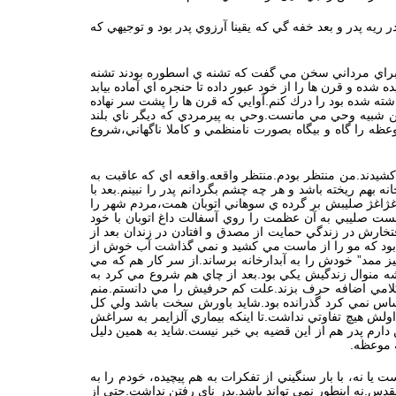
ريه پدر و بعد خفه گي كه يقينا آرزوي پدر بود و توجيهي كه
 و براي مرداني سخن مي گفت كه تشنه ي اسطوره بودند تشنه
ه و قرن ها را از خود عبور داده تا حنجره اي آماده بيابد
شته شده بود را درك كنم.آوايي كه قرن ها را پشت سر نهاده
 من شبيه وحي مي مانست.وحي به پيرمردي كه ديگر ناي بلند
ظه را گاه و بيگاه بصورت نامنظمي و كاملا ناگهاني،شروع
شيدند.من منتظر بودم.منتظر واقعه.واقعه اي كه عاقبت به
بهم ريخته باشد و هر چه چشم بگردانم پدر را نبينم.بعد با
ژاغژ صليبش بر گرده ي سوهاني اتوبان همت،مردم شهر را
وانست صليبي به آن عظمت را روي آسفالت داغ اتوبان با خود
تخارش در زندگي حمايت از مصدق و افتادن در زندان بعد از
دقيق بود كه مو را از ماست مي كشيد و نمي گذاشت آب خوش از
ز ممد” خودش را به آبدارخانه برساند.از سر كار هم كه مي
 منوال زندگيش يكي بود.بعد از چاي هم شروع مي كرد به
كه كلامي اضافه حرف بزند.علت كم حرفيش را مي دانستم.منم
ساس نمي كرد گذرانده بود.شايد باورش سخت باشد ولي كل
اولش هيچ تفاوتي نداشت.تا اينكه بيماري آلزايمر به سراغش
ارم پدر هم از اين قضيه بي خبر نيست.شايد به همين دليل
 موعظه.
نه، با بار سنگيني از تفكرات به هم پيچيده، خودم را به
.نه اينطور نمي تواند باشد.پدر ناي رفتن نداشت.حتي از