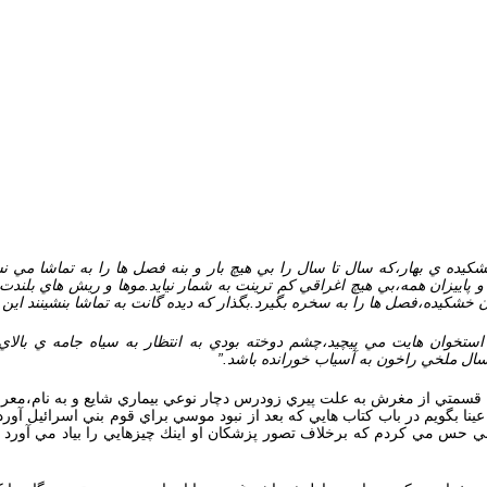
شكيده ي بهار،كه سال تا سال را بي هيچ بار و بنه فصل ها را به تماشا مي ن
پاييزان همه،بي هيچ اغراقي كم ترينت به شمار نيايد.موها و ريش هاي بلندت
ران خشكيده،فصل ها را به سخره بگيرد.بگذار كه ديده گانت به تماشا بنشينند اين
خوان هايت مي پيچيد،چشم دوخته بودي به انتظار به سياه جامه ي بالاي س
 سال ملخي راخون به آسياب خورانده باشد.”
 كه قسمتي از مغرش به علت پيري زودرس دچار نوعي بيماري شايع و به نام،مع
عينا بگويم در باب كتاب هايي كه بعد از نبود موسي براي قوم بني اسرائيل آور
بخوبي حس مي كردم كه برخلاف تصور پزشكان او اينك چيزهايي را بياد مي آو