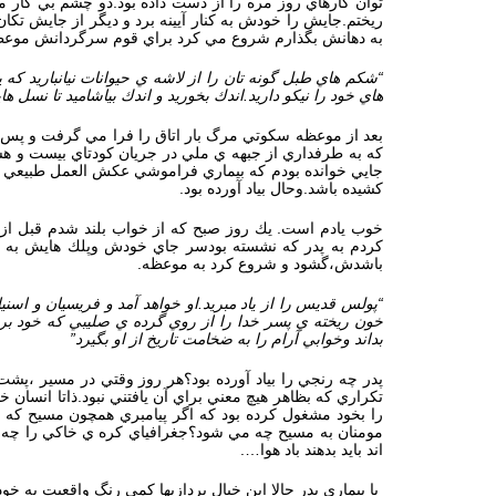
توان كارهاي روز مره را از دست داده بود.دو چشم بي كار م
ريختم.جايش را خودش به كنار آيينه برد و ديگر از جايش ت
به دهانش بگذارم شروع مي كرد براي قوم سرگردانش موعظه 
“شكم هاي طبل گونه تان را از لاشه ي حيوانات نيانباريد كه
هاي خود را نيكو داريد.اندك بخوريد و اندك بياشاميد تا نسل ه
بعد از موعظه سكوتي مرگ بار اتاق را فرا مي گرفت و پس از
كه به طرفداري از جبهه ي ملي در جريان كودتاي بيست و هش
جايي خوانده بودم كه بيماري فراموشي عكش العمل طبيعي بدن
كشيده باشد.وحال بياد آورده بود.
خوب يادم است. يك روز صبح كه از خواب بلند شدم قبل از ه
كردم به پدر كه نشسته بودسر جاي خودش وپلك هايش به روي
باشدش،گشود و شروع كرد به موعظه.
“پولس قديس را از ياد مبريد.او خواهد آمد و فريسيان و اس
خون ريخته ي پسر خدا را از روي گرده ي صليبي كه خود بر ج
بداند وخوابي آرام را به ضخامت تاريخ از او بگيرد”
پدر چه رنجي را بياد آورده بود؟هر روز وقتي در مسير ،پشت 
تكراري كه بظاهر هيچ معني براي آن يافتني نبود.ذاتا انسان 
را بخود مشغول كرده بود كه اگر پيامبري همچون مسيح كه وج
مومنان به مسيح چه مي شود؟جغرافياي كره ي خاكي را چه كن
اند بايد بدهند باد هوا….
با بيماري پدر حالا اين خيال پردازيها كمي رنگ واقعيت به 