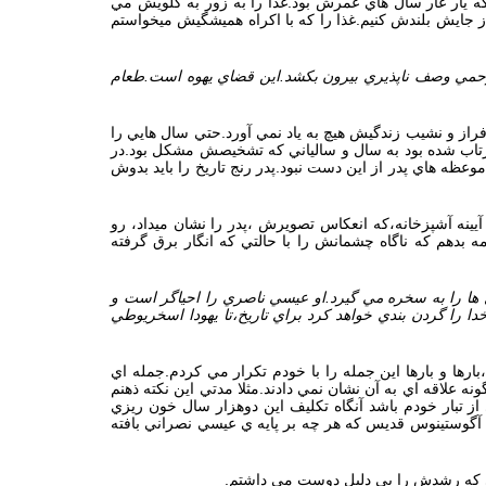
كه يار غار سال هاي عمرش بود.غذا را به زور به گلويش مي
 جايش بلندش كنيم.غذا را كه با اكراه هميشگيش ميخواستم
ه بيرحمي وصف ناپذيري بيرون بكشد.اين قضاي يهوه است.طعام
راز و نشيب زندگيش هيچ به ياد نمي آورد.حتي سال هايي را
پرتاب شده بود به سال و سالياني كه تشخيصش مشكل بود.در
ظه هاي پدر از اين دست نبود.پدر رنج تاريخ را بايد بدوش
ينه آشپزخانه،كه انعكاس تصويرش ،پدر را نشان ميداد، رو
بدهم كه ناگاه چشمانش را با حالتي كه انگار برق گرفته
ل ها را به سخره مي گيرد.او عيسي ناصري را احياگر است و
ا را گردن بندي خواهد كرد براي تاريخ،تا يهودا اسخريوطي
ارها و بارها اين جمله را با خودم تكرار مي كردم.جمله اي
ه علاقه اي به آن نشان نمي دادند.مثلا مدتي اين نكته ذهنم
از تبار خودم باشد آنگاه تكليف اين دوهزار سال خون ريزي
 آگوستينوس قديس كه هر چه بر پايه ي عيسي نصراني بافته
دني كه رشدش را بي دليل دوست مي داشتم.