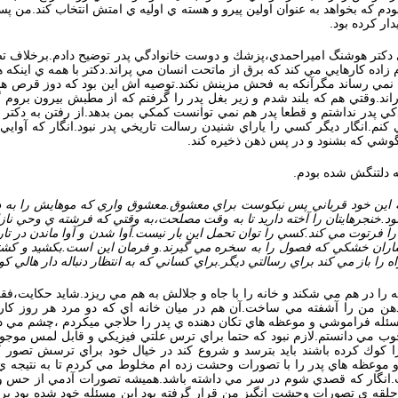
نبودم كه بخواهد به عنوان اولين پيرو و هسته ي اوليه ي امتش انتخاب كند.من 
ر كرده بود.
 دكتر هوشنگ اميراحمدي،پزشك و دوست خانوادگي پدر توضيح دادم.برخلاف تص
اده كارهايي مي كند كه برق از ماتحت انسان مي پراند.دكتر با همه ي اينكه
 نمي رساند مگرآنكه به فحش مزينش نكند.توصيه اش اين بود كه دوز قرص ها را 
اند.وقتي هم كه بلند شدم و زير بغل پدر را گرفتم كه از مطبش بيرون برو
دكي پدر نداشتم و قطعا پدر هم نمي توانست كمكي بمن بدهد.از رفتن به د
انگار ديگر كسي را ياراي شنيدن رسالت تاريخي پدر نبود.انگار كه آوايي 
شي كه بشنود و در پس ذهن ذخيره كند.
ه دلتنگش شده بودم.
 كه اين خود قرباني پس نيكوست براي معشوق.معشوق واري كه موهايش را به د
ود.خنجرهايتان را آخته داريد تا به وقت مصلحت،به وقتي كه فرشته ي وحي ن
فرتوت مي كند.كسي را توان تحمل اين بار نيست.آوا شدن و آوا ماندن در تار
اران خشكي كه فصول را به سخره مي گيرند.و فرمان اين است.بكشيد و كشته شو
 را باز مي كند براي رسالتي ديگر.براي كساني كه به انتظار دنباله دار هالي 
را در هم مي شكند و خانه را با جاه و جلالش به هم مي ريزد.شايد حكايت،
ذهن من را آشفته مي ساخت.آن هم در ميان خانه اي كه دو مرد هر روز كا
ئله فراموشي و موعظه هاي تكان دهنده ي پدر را حلاجي ميكردم ،چشم مي دو
ب مي دانستم.لازم نبود كه حتما براي ترس علتي فيزيكي و قابل لمس مو
ا كوك كرده باشند بايد بترسد و شروع كند در خيال خود براي ترسش تصور ك
وعظه هاي پدر را با تصورات وحشت زده ام مخلوط مي كردم تا به نتيجه ي د
 است.انگار كه قصدي شوم در سر مي داشته باشد.هميشه تصورات آدمي از حس
 در حلقه ي تصورات وحشت انگيز من قرار گرفته بود اين مسئله خود شده بود بر