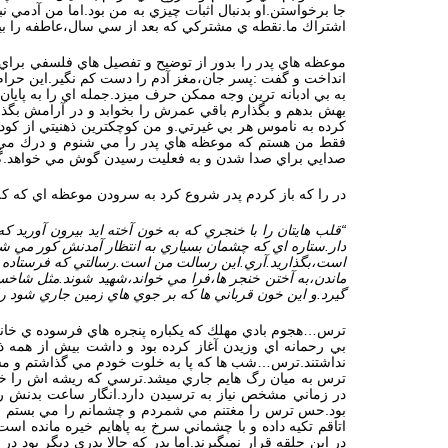
جا برخواستن.او بدنبال اثبات چيزي به من بود.اما من آدمي 
اشتراك ما.نقطه ي مشتركي كه بعد از سي سال،عاطفه را بيدا
موعظه هاي پدر را بدور از توضيح و تفصيل هاي فلسفي براي
انداخت و گفت :پسر جان،مغز آدم را دست كم نگير.اين حرام ز
به بي ادبانه ترين وجه ممكن حرف ميزد.جمله اي را به پايان
بهش بدهم و بگذارم باقي عمرش را بخوابد و در آرامش بگذر
كرده به ناموس هر بي غيرتي.و من كوچكترين ذهنيتي از كو
فقط من هستم كه موعظه هاي پدر را مي شنوم و درك مي كنم.
صدايي براي صدا شدن و به فعليت رسيدن گوش مي خواهد.گو
در را كه باز كردم پدر شروع كرد به سرودن موعظه اي كه ك
“قلب هايتان را با خنجري كه به خون آخته ايد بيرون آوريد
دار.ستاره اي كه چشمان بسياري به انتظار آمدنش كور مي ش
است،بگذاريد.آري.اين رسالت من است.رسالتي كه فرستاده را 
ماندن،به آختن خنجر ها،فرا مي خواند،شهيد شوند.مثل شاخس
گيرد.و اين خون قرباني ها كه بر جوي هاي زمين جاري شود راه
ترس…هجوم بادي مهلك كه يكباره پنجره هاي فرسوده ي خانه 
بي رحمانه اي وزيدن آغاز كرده بود و داشت بيش از همه 
نداشتند.ترس…شب ها كه پا به خلوت خودم مي گذاشتم و مس
ترس به ميان رگ هايم جاري ميشد.ترسي كه ريشه اش را خو
در زماني مشخص نياز به ترسيدن دارد.انگار ساعت بدنش ر
بود.حس ترس را مغتنم مي شمردم و چشمانم را مي بستم و م
اتاقم تكيه داده و با چشماني سرخ به پاهايم خيره مانده
در اين حلقه قرار نميگيرند.اما پدر كه حالا پدري ديگر بود