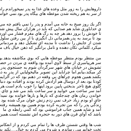
داروهايش را به زور مثل وعده هاي غذا به پدر نميخوراندم.را
از سر به هم ريخته شدن موعظه هاي بيگاه پدر بود.نمي خواستم 
اگر يك روز صبح به خانه مي آمدم و پدر را نمي يافتم چه م
ي خداباوري.شايد هم صدايي كه بايد در هزاران سال پيش شنيد
تا خودش را بروز دهد.هر چه به رگ هاي مغزم فشار مي اوردم 
بود تا برسد به پدر،همزماني دل انگيزي با از بين رفتن سل
شدن از جايش را نداشت تا مدينه اي تشكيل دهد و مردماني 
ميكرد.كلماتي تكان دهنده و تامل برانگيز كه ذهن خيال باف 
من منتظر بودم.منتظر موعظه هايي كه بوي مكاشفه بدهد.بوي
سر هرپيامبري از سبط لاوي آمده بود.واقعه ي مردن در حضور 
تشويش در خيابان هاي شهر سرگردان شوم به جستجوي پدر.ع
كر ميكند،بيابم.اما چرابايد اين تصوير ماليخوليايي از پدر
بكشد.همين هجوم چراهاي بي وقفه در ذهنم بود كه در آلزايم
كودتا بود.بعد از دوسال هم آزادش كرده بودند و افتاده بود 
گلوي هيچ تاجر بدبختي پايين برود.اينها را خوب يادم است.
آمد سر ساعت مي خوابيد و سر ساعت بلند مي شد و چاي دا
خواندن رمان هاي چندجلدي كه بارها و بارها خوانده بود نم
جاي او بودم زياد حرف نمي زدم.زنش جوان مرگ شده بود و
زندگي پدر را كه من تجربه كرده بودم همين بود.هميشه رفته 
آمد و شايد همين جناب فراموشي بود كه كمي رابطه ي ما را
باشد كه آواي قرن هاي دور به حنجره اش نشسته است.همين ا
شب ها وقتي شستن ظرف ها را تمام مي كردم و از انعكاس شي
تخت خوابم مي رساندم و شروع مي كردم به خيال….نكند پدر