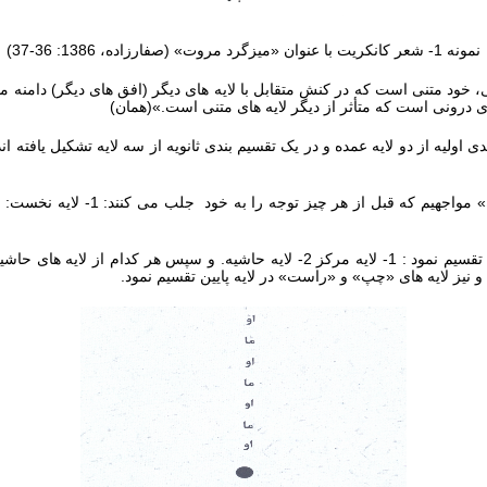
نمونه 1- شعر کانکریت با عنوان «میزگرد مروت» (صفارزاده، 1386: 36-37)
خود متنی است که در کنش متقابل با لایه های دیگر (افق های دیگر) دامنه مت
ی درونی است که متأثر از دیگر لایه های متنی است.»(همان)
 شعرها در یک تقسیم بندی اولیه از دو لایه عمده و در یک تقسیم بندی ثانویه از سه لایه تشکیل 
در یک نگاه جزءنگرتر می توان لایه مرکزی را نیز به دو لایه تقسیم نمود : 1- لایه مرکز 