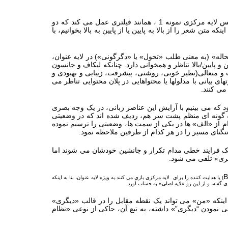
اما در نمونه 2 ما در کل با سه عنصر کلامی(«استحاله»، «ما» و «او») و یک عنصر بصری(دایره واقع در مرکز) مواجهیم. این دایره، برعکس لایه مرکزی نمونه 1 ، همانند فیلتری عمل می کند که دو
تن شعر را از بالا به پایین یا از پایین به بالا بخوانیم، با
: کلمه «استحاله» (به معنی طلب «تحول» یا «دگرگونی») در لایه عنوان،
ایین/بالا تناظر و همخوانی دارد. چنانکه لیکاف و جانسون
 مثبت و متعالی(نظیر خوبی، روشنی، پیشرفت، زیبایی و بهبودی و
بیانی با مدلولها یا محتواهایی در پلان محتوایی تناظر می
 می کنند.
شود که می بینیم با آرایش این عناصر زبانی، در یک وجه بصری
 به گونه ای منظم پشت سر هم، ردیف شده اند که در وضعیتی
ام از «الف» ها در یکی از سمت ها، وضعیتی را ترسیم نموده
گنای مسیر را در هر کدام از طرفین ملاحظه نمود.
و در یک فرایند خطی مدام تکرار و جانشین خودشان می شوند اما
یگری» تلقی می شود.
B
) یا هدایت کننده را برای لایه مرکزی بازی می کنند.به ویژه لایه عنوان، بنا به اینکه
 گفته، و از این رو «لایه اصلی» به حساب آورد.
لان محتوا، می توانیم تقابل هایی را در متن شناسایی کنیم: در نمونه 2 «ما» در مقابل «او» خودنمایی می کند اما در نمونه 1 با اینکه «من» می تواند یک نقطه مقابل را در قالب «دیگری»
نمودن “دیگری”» داشته، به تبع آن، حاکی از نوعی «نظام