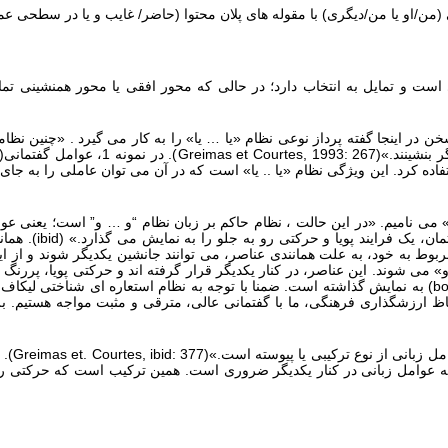
نی (من/او یا من/دیگری) با مقوله های پلان محتوا (حاضر/ غایب و یا در سطحی ع
دیگر سخن در اینجا گفته پرداز نوعی نظام «یا … یا» را به کار می گیرد . «چنین 
 بنشینند.»(
Greimas et Courtes, 1993: 267
). در نمونه 1، عوام
فاده کرد. این ویژگی نظام «یا .. یا» است که در آن می توان عاملی را به جای 
ی» می نامیم. «در این حالت ، نظام حاکم بر زبان نظام “و … و” است؛ یعنی عو
ان، یک فرایند پویا و حرکتی رو به جلو را به نمایش می گذارد.» (
ibid
وط به خود، به علت همانندی عناصر، می توانند جانشین یکدیگر شوند و از ای
 می شوند. این عناصر، در کنار یکدیگر قرار گرفته اند و حرکتی پویا، پررنگ 
bo
ظ ارزشگذاری فرهنگی، ما با گفتمانی عالی، مترقی و مثبت مواجه هستیم. برعک
ل زبانی از نوع ترکیبی یا پیوسته است.»(
Greimas et. Courtes, ibid: 377
). 
مه عوامل زبانی در کنار یکدیگر ضروری است. همین ترکیب است که حرکتی ر