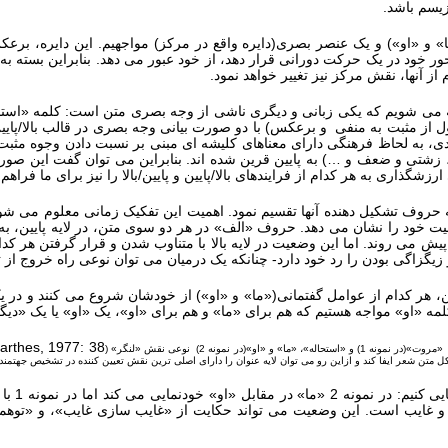
زیسم باشد.
خود در یک حرکت دورانی قرار دهد، از خود عبور می دهد. بنابراین بسته به اینکه م
از آنها، نقش مرکز نیز تغییر خواهد نمود.
نمونه 1 با دو صورت بیانی مواجه می شویم که یکی زبانی و دیگری ناشی از وجه بصری متن است
مثبت به منفی و برعکس) با دو صورت بیانی وجه بصری در قالب بالا/پایین و پ
 جهت خطی عمودی، به لحاظ فرهنگی دارای معناهای کلیشه ای مبنی بر نسبت دادن وجوه
زشتی و ضعف و …) به پایین قرین شده اند. بنابراین می توان گفت این صورتهای 
زشگذاری به هر کدام از فرایندهای بالا/پایین و پایین/بالا را نیز برای ما فراهم
» را به حروف تشکیل دهنده آنها تقسیم نمود. اهمیت این تفکیک زمانی معلوم می 
اهمیت خود را نشان می دهد. حروف «الف» در هر دو سوی متن، در لایه پایین،
یش می روند. اما این وضعیت در لایه بالا با متناوب شدن و قرار گرفتن هر کد
زاگی بودن را رد خود دارد- چنانکه یک درمیان می توان نوعی راه خروج از تن
دو طرف پایین، هر کدام از عوامل گفتمانی(«ما» و «او») از خودشان شروع می کنند 
ا کلمه «او» مواجه هستیم که هم برای «ما» و هم برای «او»، یک «او» یا یک «د
arthes, 1977: 38
ر نمونه 2) نوعی نقش «لنگر» (
متن شعر ایفا کند و ازاین رو می توان لایه عنوان را دارای اصلی ترین نقش تعیین کننده در تشخیص جهتمندی
در سطح پ
و غایب است. این وضعیت می تواند حکایت از «غایب سازی غایب»، و «توهمی 