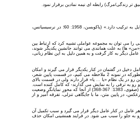
میق تر زندگی/مرگ) رابطه ای نیمه نمادین برقرار نمود.
چنانکه یاکوبسن می نویسد«محور جانشینی، محوری عمودی است و تمایل به انتخاب دارد؛ در حالی که محور افقی یا محور همنشینی تمایل به ترکیب دارد.» (یاکوبسن، 1958: 60؛ در نرسیسیانس،
نظامی را می توان به مجموعه عواملی تشبیه کرد که ارتباط بین
ل گفتمانی(«من» ها) به علت همانندی می توانند جانشین یکدیگر شوند،
عامل دیگر به کار گرفت و به همین دلیل به این نظام زبانی،
امل دخیل در گفتمان در کنار یکدیگر قرار می گیرند و امکان
). همانطورکه در نمونه 2 ملاحظه می کنیم، در قسمت پایین شعر،
ن رو در یک نظام «یا … یا» قرار دارند ولی در قسمت بالای
و رو به ترقی را به نمایش می گذارند- که کامل کننده است.
) به نمایش گذاشته است. ضمنا با توجه به نظام استعاره ای شناختی لیکاف (صفوی، 1383: 367-368) از آنجا که محورِ نمایانگرِ وضعیت
س، در پایین متن، ما با جایگاهی تنزلی، تفرقه آمیز و از
هر عامل در کنار عامل دیگر قرار می گیرد و سبب تکمیل آن
و به جلو را سبب می شود. در فرایند همنشینی امکان حذف