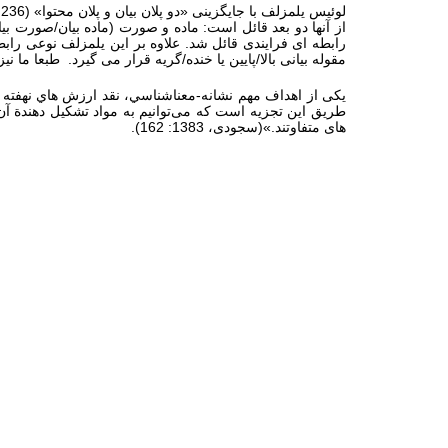
لوئیس یلمزلف با جایگزینی «دو پلان بیان و پلان محتوا» (
 236
از آنها دو بعد قائل است: ماده و صورت (ماده بیان/صورت ب
رابطه ای فرایندی قائل شد. علاوه بر این یلمزلف نوعی رابطه
مقوله بیانی بالا/پایین یا خنده/گریه قرار می گیرد. طبعا ما نی
طریق این تجزیه است که می‌توانیم به مواد تشکیل دهندة آن پ
های متفاوتند.»(سجودی، 1383: 162).