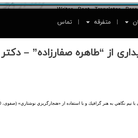
ان
متفرقه
تماس
اری از “طاهره صفارزاده” – دکتر
نيم‌ نگاهي‌ به‌ هنر گرافيك‌ و با استفاده‌ از «هنجارگريزي‌ نوشتاري» (صفوی، 1380: