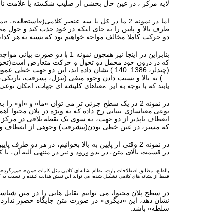
لایه مرکز ، در عین حال بخشی از صلیب شکسته یا علامت نا
طرف بالا و پایین را به جای اینکه در خود جذب کند و حول محور 
دو حرکت کاملا مخالف مواجه خواهیم بود که بسته به هر کدام 
بنابراین در اینجا نیز همچون 
که در درون خود محمل دو تحول و حرکت متعارض است(تحول از 
(چندلر، 1386: 140 ) نشان داده اند، این دو
…) به بالا و نسبت دادن وجوه منفی (تنزل، پسرفت، تاریکی، 
یابند که با توجه به این معناهای کلیشه ای جهات، امکان نوعی ار
در نمونه 2 در یک سطح جزئی تر می توان «ما» و «او
نوعی معناسازی بنیانی رخ داده که به ویژه در پلان محتوا 
انعطاف ناپذیر از دو جهت، به سوی یک نقطه تلاقی در مرکز پ
که مسیر، در عین خطی بودن(پیشرفت) وجوهی از انعطاف و زیگ
در نمونه 2 وقتی از پایین به بالا بخوانیم، در هر 
در قسمت بالای متن، در بدو ورود و نیز در منتهی الیه آن، ب
بالطبع، مطابق اصطلاحات بارت، نظام نشانه‌اي كلامي مثل کلمات «من»، «میزگرد»، «مروت»(در نمونه 1) و «استحاله»، «ما» و «او»(د
فقط از نشانه های کلامی تشکیل شده، می تواند این نقش هدایت کننده را نسبت به کل 
نشان دهد، این «دیگری» در صورت متن جایگاه حضور ندارد 
سلطه» باشد.