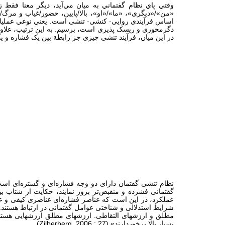
وقتي پاي نظام گفتماني به ميان مي‌آيد، ديگر معنا فقط زايي
«من»/«دیگری»، «ما»/«او»، بالا/پایین، حضور/غیاب و مرگ
اساس فرآیندی روایی- کنشی- تنشی است. يعني نوعي عمليات 
دگرمحوری و ریسک پذیری است، برسيم. به اين ترتيب، علاوه بر
در این میان، فرآیند تنشی چیزی جز رابطة بین یک فشاره و 
نظام تنشی گفتمان دارای دو وجه فشاره‌ای و گستره‌ای ا
گفتمانی فشرده و منقبض‌تر بروز نمایند، حکایت از شتاب ب
عملکرد، در این است که عناصر فشاره‌ای عناصری کیفی و ع
شرایط استدلالی و شناختی عوامل گفتمانی در ارتباط هستند.
مطلق و ارزشهای التقاطی. ارزشهای مطلق ارزشهایی هستند که
بسیار بالا برخوردارند» (
Zilberberg, 2006 : 27
).