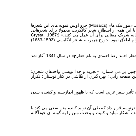
«موزاییک ها» (
Mosaics
) جزو اولین نمونه های این شعرها
ا این همه از اصطلاح شعر کانکریت معمولا برای شعرهایی
ابه شریک معنایی برای آن عمل می کنند.» (
Crystal, 1987:
) گیوم آپولینر (1880-1918) شاعر فرانسوی عموما شناخته شده ترین تولید کننده این اشکال هنری شناخته می شود که او به آنها کالیگرام اطلاق نمود. جورج هربرت، شاعر انگلیسی (1593-1633)
در ايران‌، موج‌ نو مهمترين‌ جرياني‌ بود كه‌ تا اندازة‌ زيادي‌ به‌ سرودن‌ شعرهاي‌ تصويري‌ و ديداري‌ كمك‌ كرد. موج‌ نو با انتشار مجموعه‌اي‌ از اشعار احمد رضا احمدي‌ به‌ نام‌ «طرح‌» در سال‌ 1341 آغاز شد
ا چنین بر می شمارد: «تجزيه‌ و جدا نويسي‌ واحدهاي‌ شعري‌؛
 صفحه‌آرايي ‌؛ بهره‌گيري‌ از نقّاشي‌ در كنار نوشتار ؛ تكرار
ت‌ تأثير شعر غربي‌ است‌ كه با ظهور ايماژيسم‌ و كشيده‌ شدن‌
نیسم قرار داد که طی آن تولید کننده متن سعی می کند با
 آشکار نماید و کلیت و وحدت متن را به گونه ای خودآگانه