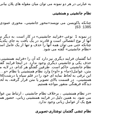
به عبارتی در هر دو نمونه می توان میان مقوله های پلان بیا
نظام جانشینی و همنشینی
1385: 63)
در نمونه 1 نوعی «فرایند جانشینی» در کار است. به 
آنها از نوع انفصالی است و قادرند در یک بافت به جای یکدیگر
چنانکه حتی می توان همه آنها را حذف و تنها از یک عامل است
«نظام جانشینی» گفته می شود.
اما گفتمان فرایند دیگری نیز دارد که آن را «فرایند همنشین
حذف یکی و جانشینی دیگری وجود ندارد. در اینجا فرایند گفتم
نظام جانشینی حاکم است. طرفین گفتگو هر کدام، در لایه مرب
متن، عوامل(«ما» و «او») وارد نظام همنشینی یا نظام «و…و»
این ترقی به لحاظ نمایه ای خود را در قلم سیاه یا درشت(
ld
همنشینی، در قسمت بالای تصویر یا متن قرار گرفته، به لحا
دیدگاه فرهنگی منفور مواجه هستیم.
«در نظام همنشینی ، برخلاف نظام جانشینی ، ارتباط بین عوام
می شود. به همین دلیل در فرایند همنشینی زبانی، حضور ه
هیچ یک از عوامل زبانی وجود ندارد.
نظام تنشی گفتمان نوشتاری-تصویری