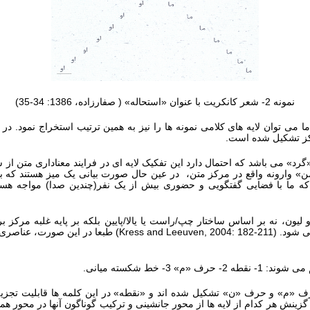
نمونه 2- شعر کانکریت با عنوان «استحاله» ( صفارزاده، 1386: 34-35)
میز» و «گرد» می باشد که احتمال دارد این تفکیک لایه ای در فرایند معناداری متن 
«من» وارونه واقع در مرکز متن، در عین حال صورت بیانی یک میز هستند که بن
 که ما با فضایی گفتگویی و حضوری بیش از یک نفر(چندین صدا) مواجه هستی
ن، نه بر اساس ساختار چپ/راست یا یالا/پایین بلکه بر پایه غلبه مرکز بر 
ی شود. (
Kress and Leeuven, 2004: 182-211
) طبعا در این صورت، عناصری
 خط شکسته میانی.
رف «م» و حرف «ن» تشکیل شده اند و «نقطه» در این کلمه ها قابلیت تجزیه ب
 با گزینش هر کدام از لایه ها از محور جانشینی و ترکیب گوناگون آنها در محور