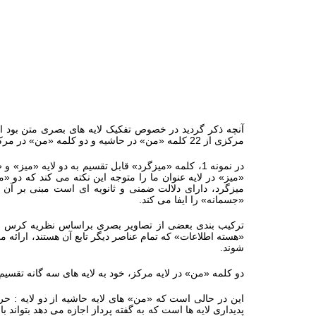
مرکزی از 22 کلمه «من» در حاشیه و دو کلمه «من» در مرکز تشکیل شده است.
در نمونه 1، کلمه «میزگرد» قابل تقسیم به دو لایه «
«میز» در لایه عنوان ما را متوجه این نکته می کند که دو 
میزگرد، دارای دلالت ضمنی و ثانویه ای است مبنی بر آن
«جسمانه» را ایفا می کند.
ترکیب بندی بعضی از تصاویر بصری براساس نظریه کرس و لیو
«هسته اطلاعات» که تمام عناصر دیگر تابع آن هستند، ارائه م
شوند.
دو کلمه «من» در لایه مرکز، خود به لایه های سه گانه تقسیم می شوند: 1- نقطه 2- حرف «م» 3-
این در حالی است که «من» های لایه حاشیه از دو لایه : ح
پدیداری لایه ها است که به گفته پرداز اجازه می دهد بتواند