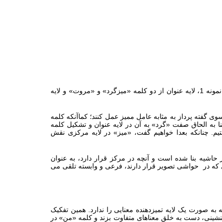
آنچه ذکر گردید در خصوص تفکیک لایه های بصری متن بود اما می توان لایه های کلامی نمونه ها را نیز به همین ترتیب استخراج نمود. در نمونه 1، لایه عنوان از دو کلمه «میزگرد» و «مروت» و لایه
از سوی گفته پرداز به مثابه عامل ممیز عمل کنند؛ کماآنکه کلمه
ا به الحاق صفت «گرد» به آن در لایه عنوان و تشکیل کلمه
م. چنانکه بعدا خواهیم گفت، «میز» در لایه مرکزی نقش
حاشیه بنا شده است و آنچه در مرکز قرار دارد، به عنوان
 که در حواشی تصویر قرار دارند، فرعی و وابسته تلقی می
ه صورت یک لایه تمیزدهنده معنایی را ندارد. همین تفکیک
 همنشینی، دست به خلق معناهای متفاوت بزند و کلمه «من» در