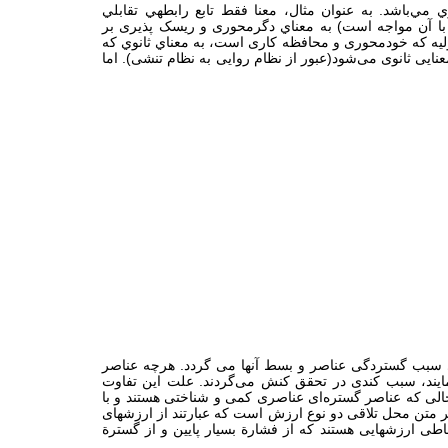
نوي مي‌باشد. به عنوان مثال، معنا فقط تابع رابطهي تقابلي
 با آن مواجه است) به معناي دگرمحوری و ریسک پذیری بر
ليه كه خودمحوری و محافظه کاری است، به معناي ثانوي كه
نایی ثانوی می‌شود(عبور از نظام روایی به نظام تنشی). اما
ی سبب گستردگی عناصر و بسط آنها می گردد. هرچه عناصر
نمایند، سبب کندی در تحقق کنش می‌گردند. علت این تفاوت
لی که عناصر گستره‌ای عناصری کمی و شناختی هستند و با
ر متن محل تلاقی دو نوع ارزش است که عبارتند از ارزشهای
اطی ارزشهایی هستند که از فشارة بسیار پایین و از گسترة