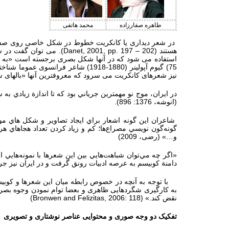
طاهره صفارزاده
محمد هاتفی
در شعر دیداری یا کانکریت خطوط در شکل خاصی روی صفحه ب
هستند (
Danet, 2001, pp. 197 – 202
). می توان گفت در ش
استفاده می شود که در آنها شکل بصری برجسته است «به گون
75
نیز شعرهای کانکریت می سرود که معروفترین آنها «بالهای شرقی» نا
(انوشه‌، 1376: 896).
شاعران‌ اين‌ گونه‌ اشعار براي‌ ايجاد تصاوير و شكل هاي مور
گونه‌گون‌ نويسي‌ مصراع‌ها؛ كم‌ و زياد كردن‌ تعداد هجاهاي‌ هر
و…» (رضی، 2009)
«اگر چه‌ مي‌توان‌ شباهت‌هايي‌ بين‌ این شعرها با نمونه‌هايي‌
دامنة‌ كوبيسم به‌ عرصه‌ ادبيات‌ رونق‌ گرفت‌ و در ايران‌ نيز جر
با توجه به آنچه در خصوص رابطه میان این شعرها و کوبیسم
به کارگیری شگردهایی ظاهری و بعضا توام نمودن وجوه بصری 
نقض کند.» (
Bronwen and Felizitas, 2006: 118
)
تفکیک دو وجه صوری و محتوایی عناصر نوشتاری و تصویری