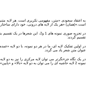
به اعتقاد سجودی «متن، مفهومی تکریری است. هر لایه متنی، 
است.»(همان) «هر یک از لایه های درونی، خود دارای ساختار
در تجزیه صوری نمونه های 1 و2، این
تقسیم گردند:
عنوان متن شعر یاد می گردد.
نمونه 2 لایه حاشیه ای را می توان به دو لایه «بالا» و «پایین» و نیز لایه های «چپ» و «راست» در لایه پایین تقسیم نمود.