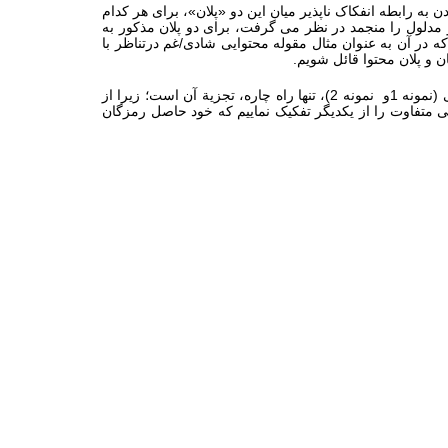
ه رابطه انفکاک ناپذیر میان این دو «پلان»، برای هر کدام
 مدلول را منجمد در نظر می گرفت، برای دو پلان مذکور به
د که در آن به عنوان مثال مقوله محتوایی شادی/غم درتناظر با
ان و پلان محتوا قائل شویم.
یکی از اهداف مهم نشانه-معناشناسي، نقد ارزش هاي نهفته در زير تمامي اعمال دلالت كننده است. در رویارویی با نمونه های مورد بررسی (نمونه 1و نمونه 2)، تنها راه چاره، تجزیة آن است؛ زیرا از
تنی متفاوت را از یکدیگر تفکیک نماییم که خود حاصل رمزگان