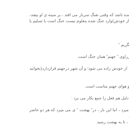
ده باشد که وقتی تفنگ سرباز می افتد ، بر سینه ی او بیفتد،
 از خودش)وارد جنگ شده.معلوم نیست جنگ است یا تسلیم یا
ریم “
رراوی ” جهنم” همان جنگ است.
از خودش زاده می شود؛ و آن شهر درجهنم قراردارد(بخوانید
ل و هوای جهنم مناسب است.
 دلیل هم فعل را جمع بکار می برد :
یرد ، اما این بار ، در” بهشت ” ی می میرد که هر دو حاضر
، تا به بهشت رسید.