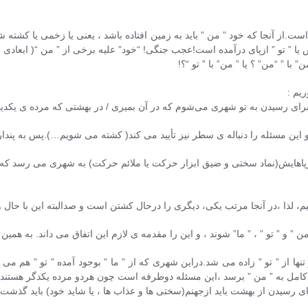
ت.از آنجا که خود ” من ” باید به زمین افتاده باشد ، یعنی یا زخمی یا کشته ش
ا ” تو ” ازپای درآمده است!عجب جنگی! “خود” علیه برخی از ” من “( ابعادی
ا ” “من” ؟ یا ” من” با ” تو “؟!
برای رسیدن به تو شهری می‌شوم که در آن بمیری / در بهشتی که مرده ی یکدیگ
 این مسئله را دنباله ی سطر نیز تأیید می کند( کشته می شویم…).پس به پندا
ازپاهایش(نماد سختی و ضیق ابزار حرکت یا ملائم حرکت) به شهری می رسد که 
م، لذا ،در آنجا مرتب یکی، دیگری را درحال کشتن است و صدالبته این با حا
 ” و ” تو ” ، ” ما” شوند ، و این را مقدمه ی لازم این اتفاق می داند. به همین
از ” تو ” زاده می شد.دراین شهری که از ” ما ” بوجود آمده ” تو ” هم می م
ور کامل به ” من ” برسد ،این مسئله دوطرفه است چون هردو مرده یکدگر هستند.
 رسیدن از بهشت باید ازجهنم(سختی ها و عذاب ها ، یا شاید خود) باید گذشت 