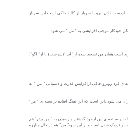
ازدست دادن نیرو یا سرباز از کالبد خاکی است.این سرباز
 شکل خودکار موجب افزایشی به ” من ” می شود.
وید است.همان من تصعید شده از” اید “(سرشت) یا از” اگو”(
ه ی فرد روبرو،حاکی ازافزایش قدرت و دستیابی ” من ” به
آن می شود ،این است که این تفنگ افتاده بر سینه ی ” من”
ت و سائقه ی این ازخود گذشتن و رسیدن به ” من برتر” هم
 و نزدیک شدن است و از این سو،” من” هم در حال مبارزه