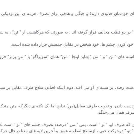
رای خودشان حدودی دارند؛ و جنگی و هدفی برای تصرف.هزینه ی این نزدیکی ، 
 ” در دو قطب مخالف قرار گرفته اند ، به صورتی که هرکاهشی از ” تن” ، به
 خود کردن چشم ها، خود شخص در مقابل جمسش قرار داده شده است.
ته های ” تن ” و ” من “.شاید اینجا ” من” همان “سوپراگو” یا ” منِ برتر” فر
ست رفته، بر سینه ی او می افتد. دوم اینکه افتادن سلاح طرف مقابل بر سین
زدست دادن، و تقویت طرف مقابل(من) ندارد.اما یک نکته ی دیگرکه متن متذکر
صرف همان می جنگد.
ی که طرف او، ” تو ” است، پس ” من ” درصدد تصرف چشم های ” تو ” است.عل
و ” درحرکت حبی ، ازسطح لفظ،به عمق و آخرین لایه های معنا درحال حرکت