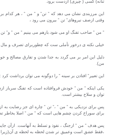
تنانه) کسی ( چیزی) ازدست برود.
این مرزبندی نشان می دهد که ” تن” و ” من ” ، هر کدام ب
وقتی ازصف نیروهای” تن ” بیرون می رود ،
” من ” صاحب تفنگ او می شود.بازهم می بینیم ” من ” و” تن
خیلی نکته ی درخور تأملی ست که چطوربرای تصرف و مال
دلیل این امر بر می گردد به جدا شدن و تفارق مصالح و خواس
من).
این تعبیر” افتادن بر سینه ” را دوگونه می توان برداشت کرد :
یکی اینکه ” من ” خودش فروافتاده است که تفنگ سرباز ازد
توان و سلاح بیشتر است.
پس برای نزدیکی به ” من ” ،” تن ” چاره ای جز رضایت به ا
برای سوراخ کردن چشم هایی است که ” من ” اصلا بخاطر ت
پس هدف ” من ” ازجنگ ، نفوذ و تسلط به آنهاست. ازآن جای
،فقط عشق است وعمیق تر شدن لحظه به لحظه ی آن(زیرا ” ت