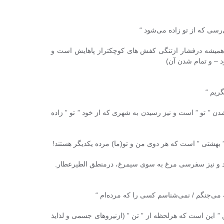
سی که از تو زاده می‌شود “
 همیشه درفشار ازتنگی کفش های کوچکتراز پاهایش است و
 – و تمام شدن آن)
ریم “
ن ” تو ” است و نیز رسیدن به شهری که از خود ” تو ” زاده
 ” بهشتی ” است که هر دوی من و تو(ما) مرده یکدیگر هستند!
دازد و نیز سفرسی مرغ به سوی سیمرغ، درمنطق الطیرعطار.
 می‌جنگم / نمی‌شناسم کسی را که مرده‌ام “
 این است که هرلحظه از ” تن ” (ازنیروهای جسمی و لذایذ