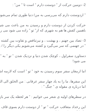
2- دومین حرکت از ” دوستت دارم ” است تا ” من” :
” ازدوستت دارم که می‌رسی به من/ دنیا طوری تمام می‌شود 
حرکت کردن از دوستت دارم و رسیدن به من باعث می شود ک
باهمین کفش ها هم به شهری که از” تو ” زاده می شود می رس
3- تضاد بین جهنم ، و بهشت ، و نیزتنافض و تفاوت بین کشته شدن یکی دیگر، و مردن تو ، و مرده ی یکدیگر بودن :
” در جهنمی که سر می‌گیرد و کشته می‌شویم یکی دیگر را / 
دستاورد سفراول ، کوچک شدن دنیا و نزدیک شدن ” تو ” به ” 
می شود!
اما ارمغان سفر سوم رسیدن به خود ” تو ” است که لازمه اش، 
این سفرها، ما را به یاد چهار سفر عرفانی : من الخلق الی
اما درباره ی مقوله ی ” جنگ ” :
در سطرهای اولیه ی شعر می خوانیم : ” هر لحظه یک سر باز 
این رخداد متعاقب حرکت ” تو ” از دوستت دارم بسوی قاف ر