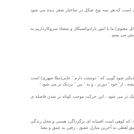
یی است که هر سه نوع شکل در ساختار شعر دیده می شود
 معنوی) ما با امور پارادوکسیکال و متضاد سروکارداریم به
مس می بینیم :
نزدیکتر شود.گویی که ” دوستت دارم ” جایی(مثلا شهری) است
، از” خود ” دورتر ، و به ” من ” نزدیک تر می شود ؛
ن نزدیک تر می شود ، این حرکت موجب کوتاه تر شدن فاصله ی
ف – که کوهی است افسانه ای برگرداگرد هستی و محل زندگی
شق لفظی به آخرین منازل عشق ، رفتن به عمق و معنا.