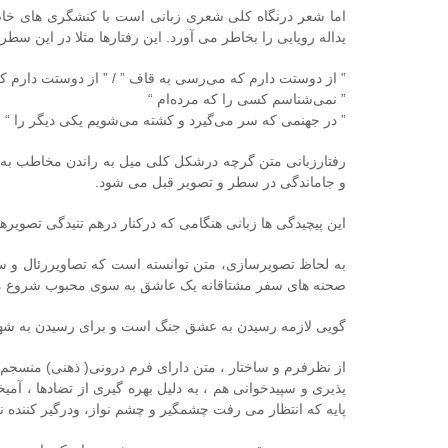
اما شعر درنگاه کلی شعری زبانی است با کنشگری های خا
یداله رویایی را بخاطر می آورد. این رفتارها مثلا در این سطر
” از دوستت دارم که می‌رسی به قاف ” / ” از دوستت دارم 
” نمی‌شناسم کسی را که مرده‌ام “
” در جهنمی که سر می‌گیرد و کشته می‌شویم یکی دیگر را “
رفتارزبانی متن گرچه درشکل کلی میل به راندن مخاطب به لای
و جاماندگی در سطر و تصویر قبل می شود.
این پیچیدگی ها زبانی هنگامی که درکنار درهم تنیدگی تصویرها
به لحاظ تصویرسازی، متن توانسته است که تصاویررئال و سورئال
صحنه های سفر مشتاقانه یک عاشق به سوی محبوب شروع می کن
گویی لازمه رسیدن به عشق جنگ است و برای رسیدن به شهر آ
از نظرفرم و ساختار ، متن دارای فرم درونی( ذهنی) منسجم 
پذیری و سپیدخوانی هم ، به دلیل بهره گیری از تضادها ، آم
پایه که انتظار می رفت چشمگیر و چشم نواز، ودرگیر کننده نب