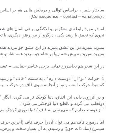
ساختار شعر ، براساس توالی و دربخش هایی هم بر اساس 
(Consequence – contast – variations)
:
اما در مورد رابطه ی معکوس و الاکنگی برخی المان های شعر 
نحوی که تحقق یا رشد یکی ، درگرو از بین رفتن دیگری، یا تح
بمیرید بمیرید در این عشق بمیرید در این عشق چو مردید همه
بمیرید بمیرید به پیش شه زیبا بر شاه چو مردید همه شاه و ش
در این شعر هم بخاطررخ نمایی برخی عناصر حماسی – عشقی م
1- حرکت ” تو” از ” دوستت دارم” ، به سمت ” قاف ” و رسی
که مبدأ حرکت است و تو از آنجا به سوی قاف در حرکت ، به 
و در اثرروی دادن این اتفاق، دنیا کوچک تر می گردد. انگار
دوقطب می گردد و بالطبع دنیا کوچکتر می شود :
” از دوستت دارم که می‌رسی به قاف / دنیا طوری کوچک می‌
اما درمورد قاف هم می توان آن را حرف قاف (آخرین حرف وا
سیمرغ (نماد ذات حق)؛ و رسیدن به آن بسیار سخت و پرهزین