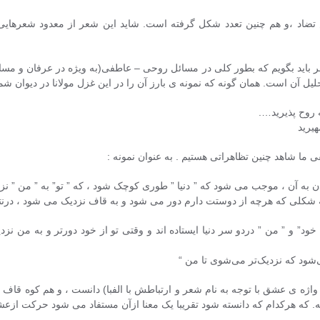
تضاد ،و هم چنین تعدد شکل گرفته است. شاید این شعر از معدود شعرها
باید بگویم که بطور کلی در مسائل روحی – عاطفی(به ویژه در عرفان و مسائل
لیل آن است. همان گونه که نمونه ی بارز آن را در این غزل مولانا در دیوان ش
 روح پذیرید….
هیرید
ا شاهد چنین تظاهراتی هستیم . به عنوان نمونه :
دن به آن ، موجب می شود که ” دنیا ” طوری کوچک شود ، که ” تو” به ” من ” 
شکلی که هرچه از دوستت دارم دور می شود و به قاف نزدیک می شود ، درنتیجه 
 ” خود” و ” من ” دردو سر دنیا ایستاده اند و وقتی تو از خود دورتر و به م
شود که نزدیک‌تر می‌شوی تا من “
ژه ی عشق با توجه به نام شعر و ارتباطش با الفبا) دانست ، و هم کوه قا
ه. که هرکدام که دانسته شود تقریبا یک معنا ازآن مستفاد می شود حرکت ازع