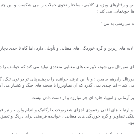
ص و رفتارهای ویژه ی کلامی، ساختار نحوی جملات را می شکست و این چنی
ها خودنمایی می کند :
که می‌رسی به من “
ه های زیرین و گره خوردگی های معنایی و تأویلی دارد ،اما گاه تا حدی دچار ا
ی سورئال می شود، لابیرنت های معنایی متعددی تولید می کند که خواننده را در
 رادرهم بیامیزد ؛ و با این ترفند خواننده را دردهلیزهای تو در توی تنگ، گی
د – اما چندی نمی گذرد که آن تصاویررا با صحنه های جنگ و کشتار می آمی
رمانی و اتوپیا، چاره ای جز مبارزه و از دست دادن نیست.
و ارتباط های افقی وعمودی اجزای شعر،وحدت ارگانیک و اندام واره ، و نیز 
یختگی تصاویر و گره خوردگی های معنایی ، خواننده فرصتی برای درنگ و تعمق پی
ود.