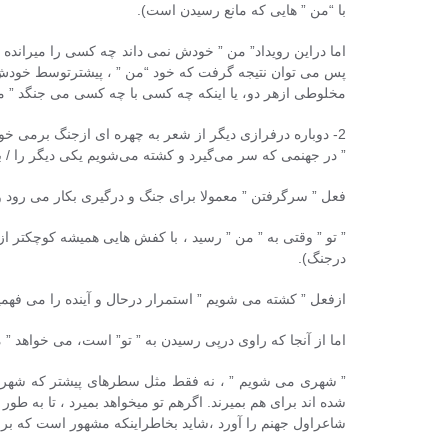
با “من ” هایی که مانع رسیدن است).
اما دراین رویداد” من ” خودش نمی داند چه کسی را میرانده اس
پس می توان نتیجه گرفت که خود “من ” ، پیشترتوسط خودش ی
مخلوطی ازهر دو، یا اینکه چه کسی با چه کسی می جنگد ” من” ب
2- دوباره درفرازی دیگر از شعر به چهره ای ازجنگ برمی خوریم :
” در جهنمی که سر می‌گیرد و کشته می‌شویم یکی دیگر را / 
فعل ” سرگرفتن ” معمولا برای جنگ و درگیری بکار می رود و
” تو ” وقتی به ” من ” رسید ، با کفش هایی همیشه کوچکتر 
درجنگ).
ازفعل ” کشته می شویم ” استمرار درحال و آینده را می فهمی
اما از آنجا که راوی درپی رسیدن به ” تو” است، می خواهد ” من
” شهری می شویم ” ، نه فقط مثل سطرهای پیشتر که شهر تنها 
شده اند برای هم بمیرند. اگرهم تو میخواهد بمیرد ، تا به ط
شاعراول جهنم را آورد ،شاید بخاطراینکه مشهور است که برای