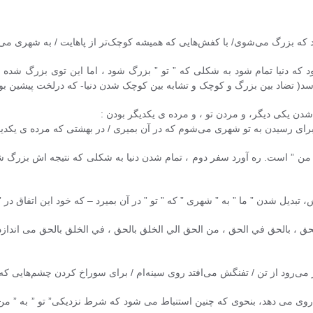
که بزرگ می‌شوی/ با کفش‌هایی که همیشه کوچک‌تر از پاهایت / به شهری می‌ر
ه دنیا تمام شود به شکلی که ” تو ” بزرگ شود ، اما این توی بزرگ شده
د( تضاد بین بزرگ و کوچک و تشابه بین کوچک شدن دنیا- که درلخت پیشین بود
برای رسیدن به تو شهری می‌شوم که در آن بمیری / در بهشتی که مرده ی یکدیگ
من ” است. ره آورد سفر دوم ، تمام شدن دنیا به شکلی که نتیجه اش بزرگ شد
تبدیل شدن ” ما ” به ” شهری ” که ” تو ” در آن بمیرد – که خود این اتفاق در
 الحق ، بالحق في الحق ، من الحق الي الخلق بالحق ، في الخلق بالحق می ان
می‌رود از تن / تفنگش می‌افتد روی سینه‌ام / برای سوراخ کردن چشم‌هایی که
وی می دهد، بنحوی که چنین استنباط می شود که شرط نزدیکی” تو ” به ” من ”