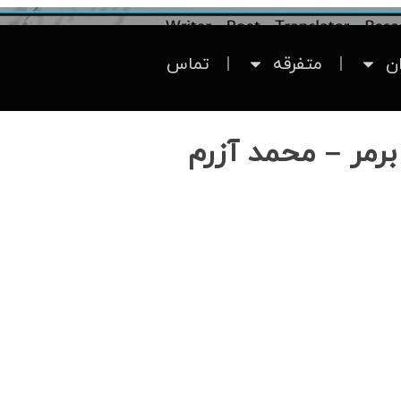
ان
متفرقه
تماس
مر – محمد آزرم