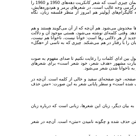
می‌توان گفت مساله‌ساز کانکریت‌های برمر، «نوشتار» و «زبان» هستند. و این دقیقاً همان چیزی است که شعر کانکریت دهه‌های 1950 و 1960 را
 سرگرمی وجه غالب است، در شعرهای برمر و هم‌‌دوره‌هایش،
الیگرام‌های آپولینر هم امروز از منظر فلسفه زبان، نگاه
ها مخدوش می‌شود. هم آن‌چه که از آن می‌گویند هستند و هم
هد. وقتی کلمه‌ای نوشته می‌شود، هستی موجود آن و دلالت
جدید از هر دلالتی رها است: خوانا نیست، ناخوانا هم نیست،
ن را با رفتار در هم می‌شکند. چیزی که به تاسی از «هگل»
ل بین ادای کلمات را رعایت نکنیم تا صدای مفهوم به صوت
د. عبارت مشهور «هدف شعر، خود شعر است» برای شعرهای
 به ناخوانا شدن شعر می‌شود.
و صفحه، خود صفحه‌ای سفید و خالی از کلمه است. آن‌چه در
ذف شده است» و سطر پایانی شعر به این صورت: «متن حذف
 بیان دیگر، زبان این شعرها، زبانی است که درباره زبان
تن حذف شده و چگونه نامیدن «متن» است. آن‌چه در شعر