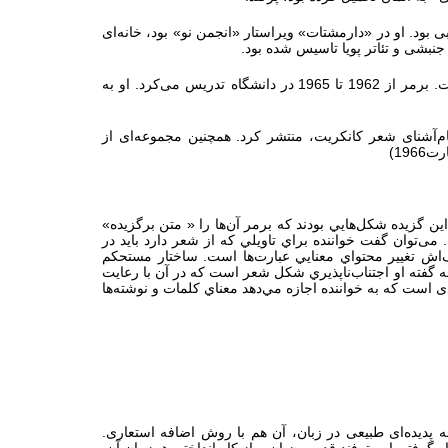
ر تجربی بود. او در «دارمشتات» ویراستار «انجمن نو» بود، خانه‌ای
جنبشی و تئاتر پویا تاسیس شده بود.
» به عهده گرفت. برمر از 1962 تا 1965 در دانشگاه تدریس می‌کرد. او به
 (1964) است که هردو را «اوگن گٌمرینگر» شاعر نام‌آشنای شعر کانکریت، منتشر کرد. همچنین مجموعه‌ای از
19)
گزيده شكل‌هايي بودند که برمر آن‌ها را « متن‌ برگزیده»
 می‌توان گفت خواننده براي تاويلي كه از شعر دارد باید در
‌اش تغییر محتواي معنايي عبارت‌ها است. ساختار مستحكم
 گفته او اجتناب‌ناپذيري شکل شعر است که در آن با رعايت
ی است که به خواننده اجازه مي‌دهد معناي كلمات و نوشته‌ها
پدیده‌ای طبیعی در زبان، آن هم با روش اضافه استعاری.