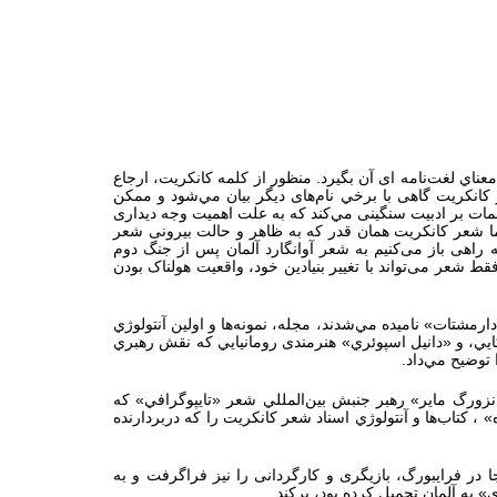
اي لغت‌نامه‌ ای آن بگيرد. منظور از كلمه كانكريت، ارجاع
كانكريت گاهی با برخي نام‌های دیگر بيان مي‌شود و ممكن
لمات بر ادبيت سنگینی مي‌کند که به علت اهمیت وجه دیداری
ا شعر کانکریت همان قدر که به ظاهر و حالت بیرونی شعر
ه راهی باز می‌کنیم به شعر آوانگارد آلمان پس از جنگ دوم
شعر می‌تواند با تغییر بنیادین خود، واقعیت هولناک بودن
رگذار به فعاليت شعر كانكريت اهمیت ویژه‌ای بخشیدند. از 1957 تا 1959 گروهی كه «حلقه دارمشتات» ناميده مي‌شدند، مجله، نمونه‌ها و اولين آنتولوژي
كايي، و «دانيل اسپوئري» هنرمندی رومانيايي كه نقش رهبري
توضيح مي‌داد.
ورگ ماير» رهبر جنبش بين‌المللي شعر «تايپوگرافي» که
» ، كتاب‌ها و آنتولوژي اسناد شعر كانكريت را که دربردارنده
ن‌جا در فرایبورگ، بازیگری و کارگردانی را نیز فراگرفت و به
» به آلمان تحمیل کرده بود، پرکند.