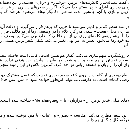
ای دیداری ابتدای قرن بیستم جدا می‌کند. اگر در شعرهای دیداری آپولینر،
بان و بازی با آن، جانشین لذت ساختن «کالیگرام‌ها» می‌شود. هرچند که به ک
.
در سه سطر کم‌تر و کم‌تر می‌شود تا جایی که برهم قرار می‌گیرند و دلالت آن‌
ط زدن فعل «هست» سعی می کرد کلام را در وضعیتی رها از هر دلالتی قرار د
ا با برهم‌نویسی کلمه‌ای روی آن از بار دلالتی که دارد تهی می‌کنیم. وضعیت 
خود رها می‌شود. تعبیر به امر تهی تغییر می‌کند. شکل شعر برمر، هستی زبا
آن.
ای روشنگری، مبهم‌سازی می‌کند. گفتار هم همین است، کافی است فاصله معمو
 و سوژه نوشتن بر هم منطبق‌اند و شعر جز بیان و نمایش خود هدفی ندار
 آن را از زبان و فلسفه زبانی‌اش جدا کرد؛ کم‌ترین تلاش در این زمینه منجر
صفحه متقاطع دوبعدی از کلمات را روی کاغذ سفید طوری نوشت که فصل مشترک د
رضی کلمات است، به فارسی می‌تواند این‌طور خوانده شود: « متن، متن ح
‌های قبلی شعر برمر، از «فرازبان» یا «
Metalanguag
» ساخته شده است. به
 این شعر مطرح می‌کند، مقایسه «حضور» و «غیاب» یا متن نوشته شده و م
دوکسیکال دیگری هم دارد: