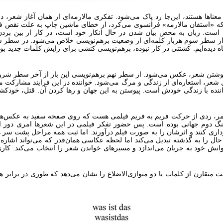
ها هستند، این‌جا رد پاک می‌شود. تفکری مالارمه‌ای از همان آغاز شعر، در کا
که «استفان مالارمه» فرانسوی می‌کرد، از خطای ماشین چاپ به علت نقص فن
است. زبان به محض بیان شدن در حال انکار خود است، در کار از بین بر
اما از سطر سوم هربار کلمه‌ای از وضعیت برهم‌نویسی خلاص می‌شود. در سطر سو
باه دیده‌ایم. کشتنی در کار نبوده، برهم‌نویسی کنشی برای زایش کلمات جدید
یند نوشتن شعر، عکس می‌شود. از سطر نهم برهم‌نویسی این بار از آخر سطر شر
عر، استعاره‌ای از زندگی و مرگ می‌شود. خواننده در این فرایند مشارکت می‌کند
واننده با زندگی خودش است. پیوستن به این جهان و رها کردن آن. قتل، خودکش
مر، ردی از حرکت فریم به فریم فیلمی هست که روی صفحه سفید به عکس‌ها
جنگ دوم جهانی بوده است. پس حضور تفکر فیلمی در این شعرها امری دور ا
اری کنند و اثرشان را به صورت فیلم درآورند. اما ثبت همه مراحل پشت سر هم
را به گذشته تبدیل می‌کند اما لحظه عکاسی همان‌قدر که می‌تواند اشاره به 
وانش خود به جریان می‌اندازد و مسیرهای خواندن شعر را انتخاب می‌کند. کا
 دو مثلث متقارن از کلمات یا دو متوازی‌الاضلاع را نشان می‌دهد که طوری در بر