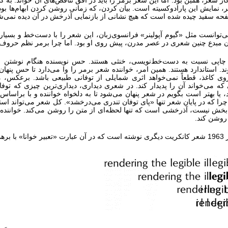
ار شعر، همین بود. اما این شعر برمر را باید در افق تناقض‌های آن خواند. به ک
 نمایش این پارادوکسیته است. بیان کردن، که زمانی روشن کردن ابهام‌ها بود،
ه سفید چیده شده است که هیچ نشانی از بازنمایی آذرخش در آن دیده نمی‌ش
‌توانست مثل «گیوم آپولینر» فرانسوی‌زبان، این شعر را با دست‌خط و بسیار ن
ن مبدع چنین شعری در عصر مدرن، پیش روی او بود. اما چرا برمر نظم حروف 
پی نسبت به دست‌خط‌نویسی، خنثی‌ هستند. حس نویسنده هنگام نوشتن را لو
د. استاندارد هستند. همین امر، خواننده شعر برمر را وا می‌دارد تا حس پنه
وی کاغذ، قطعاً نمی‌خواهد اثری شمایلی از توفانی طبیعی باشد. برعکس، می‌خ
که می‌خواند آن را پدیدار کند. در شعری دیداری، دیداری‌ترین چیزی که تو
 یا بهتر است بگویم در شعر پنهان می‌شود تا به دلخواه خواننده و با براسا
را که در پایان شعر تنها «پای توفان تندری می‌درخشد». کل شعر می‌تواند است
خش نیست، آذرخشی است که تنها لحظه‌ای از متن را روشن می‌کند. خواننده/ 
وشن کند.
 «ناخوانا» می‌شود.