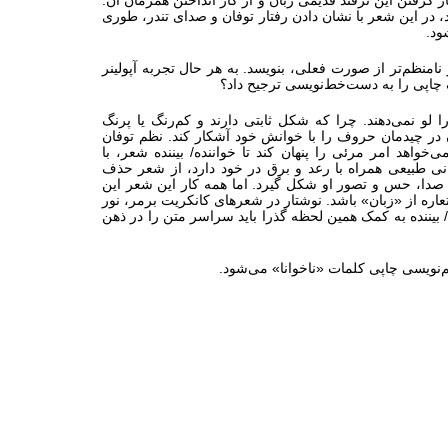
ار گرفتن این ترفند قدیمی زبان و از کار انداختن همزمان آن.
 در این شعر با نشان دادن رفتار توفان و صدای تندر، طوری
ود.
امنظم‌تر از صورت فعلی، بنویسد. به هر حال تجربه آپولینر
چاپی را به دست‌خط‌نویسی ترجیح داد؟
 نمی‌دهند. چرا که شکل ثابتی دارند و کم‌رنگ یا پرنگ
ان در چیدمان حروف را با خوانش خود آشکار کند. نظم توفان
واهد امر مرئی را پنهان کند تا خواننده/ بیننده شعر، با
فانی طبیعی همراه با رعد و برق در خود دارد، از شعر حذف
س صدا، حس و تصور او شکل گیرد. اما همه کار این شعر این
عاره از «زبان» باشد. نوشتار در شعرهای کانکریت برمر، نور
بیننده به کمک همین لحظه گذرا باید سراسر متن را در ذهن