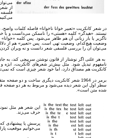
از شعره
فلسفه ز
می‌کنیم
در شعر کانکریت «تعبیر خوانا ناخوانا» فاصله کلمات واضح، 
نیستند. «هیدگر» کلمه «هستی» را ناممکن می‌دانست و با خ
ناگزیر یا بار زبانی آن هم ظاهر می‌شود. پس کلمه «خوانا» ر
وضعیت هیچ‌کدام، وضعیت تهی است. پس «تعبیر» هم از دلالت 
می‌توان آن را بررسی فلسفی شعر دانست و نه ویران کردن 
به هر علتی اگر نوشتار از قانون نوشتن سرپیچی کند، به ج
نامفهوم تبدیل شود. مثل بیش‌تر شعرهای کانکریت، ابژه
کانکریت هم مصداق دارد، اما خود شعر چیزی است که نمی‌توان
برمر در 1964 شعر کانکریت دیگری ساخت و دو 
سطر اول این شعر دیده می‌شود و مربوط به هر دو صفحه ف
شده متن است».
این شعر هم مثل نمونه
حرف می‌زند.
پرسش یا پیشنهادی که
می‌خوانیم موقعیت پارا