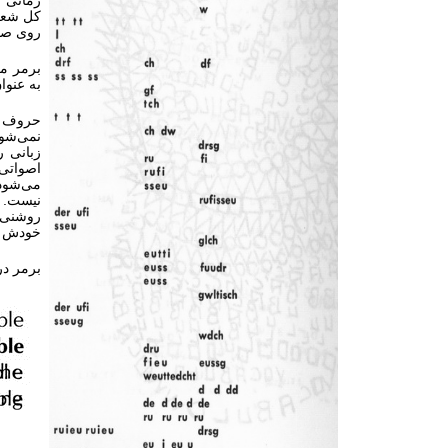
زمانی ک
کل شعر،
روی صفح
برمر می
به عنوا
حروف چا
نمی‌شون
زبانی ر
اصواتی 
می‌شود،
نیست. چ
روشنی‌ب
خودش ر
برمر در 1963 شعر کانکریت دیگری نوشته است که در آن عبارت «تعبیر خوانا» با برهم‌نویسی چاپی کلمات