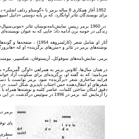
1952 آغاز همکاری 8 ساله برمر با «گوستاو 
برای نویسندگان تئاتر آوانگارد، که بر پایه دوستی «دانیل اس
در 1960 برمر رییس نمایش‌نامه‌نویسان تئاتر «مونی‌سیپال» در «برن» سوئیس شد و در 1962 سمت مشابهی در «
زندگی در حومه برن ادامه داد؛ جایی که به عنوان نویسنده‌ای 
نوشته‌های برمر در تئاتر و «متن‌های برگزیده» او که «هانزور
برمر، نمایش‌نامه‌های سوفوکل، آریستوفان، شکسپیر، بیومنت و ف
در همان سال‌ها، كلاوس برمر به همراهي «اوگن گُمرينگر» ش
می‌نامید؛ كه به گفته او، برگزیده‌ای براي سکونت آزاد خوان
فرايند ساختاری شعر «برگزیده» شود. برمر توانست با دست
شعرهاي او انتقال‌دهنده حس اجتناب ناپذيري شكل است. «رخد
دقيق امکان ساختن كلمات، عناصر كلمه و نوشته‌ها همراه با م
را آزمایش کند. برمر در 1996 در سوئیس درگذشت. در این مقاله خوانش هفت اثر کانکریت او را مرور می‌کنیم:
برمر در 1955 شعری منتشر کرد که سطر پایانی و تنها عبارت خوانای 
پای توف
سطری که