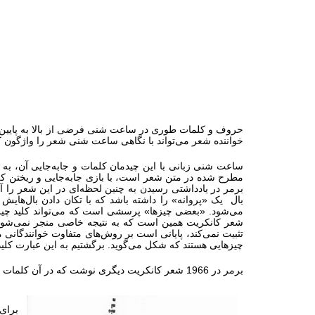
حروف و کلمات طوری در ساعت شنی فرضی از بالا به پایین حر
خواننده شعر می‌تواند با نگاهی ساعت شنی شعر را واژگون کند
ساعت شنی زبانی با این چیدمان کلمات و جابه‌جایی آن، به
مطرح شده در متن شعر است، با بازی جابه‌جایی و ریختن کل
برمر در یادداشتی رسیدن به چنین لحظه‌ای در این شعر را آ
بال یک «پروانه» را داشته باشد که با تکان دادن بال‌ها
می‌شود. «بعضی چیزها» پرسشی است که می‌تواند کلید چیزهایی
شعر کانکریت همین است که به نتیجه خاصی منجر نمی‌شود. 
تثبیت نمی‌کند، پایانی است بر روش‌های متفاوت خوانندگانی 
چیزهایی هستند که شکل می‌گوید. برگشتیم به این عبارت ک
برمر در 1966 شعر کانکریت دیگری نوشت که در آن کلمات «نه تنها» ، «آگهی» ، «سیاست» و «تحریک کردن» ، مواد سازنده ساختی ستاره‌ای شکل هستند.
برای 