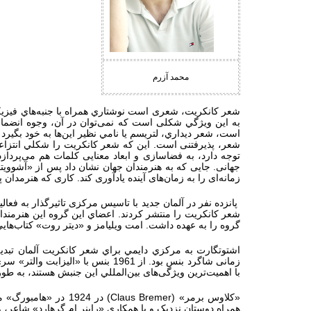
محمد آزرم
شعر كانكريت، شعری است نوشتاري همراه با جنبه‌هاي فيزيكي 
به اين ويژگي شکلی است که نمی‌توان در آن، وجوه انضمامی
است، شعر ديداري، لتريسم يا نامي نظير اين‌ها به خود بگير
شعر، پذیرفتنی است. این که شعر کانکریت را شكلي انتزاع
توجه دارد، به فضاسازی و ابعاد معنایی کلمات هم می‌پردازد
جهانی. جایی که به هنرمندان جهان نشان داد پس از «آشوویت
زمانه‌ای را به زمان‌های آینده یادآوری کند. کاری که هنرمدان 
شعر كانكريت را منتشر كردند. اعضاي اين گروه این هنرمندان
گروه را به عهده داشت. امت ويليامز و «ديتر روت» كتاب‌هايي
اشتوتگارت به مركزي دايمي براي شعر كانكريت آلمان تبد
زمانی شاگرد بنس بود. از 1961 بنس با «اليزابت والتر» سري «
با اهميت‌ترين ویژگی‌های بين‌المللي اين جنبش هستند، به ط
«کلاوس برمر» (
Claus Bremer
) در 1924 در «هام
همراه دوستان نزدیک و با همکاری «راینر ام.گرهارد»‌‌‌‌ شاعر