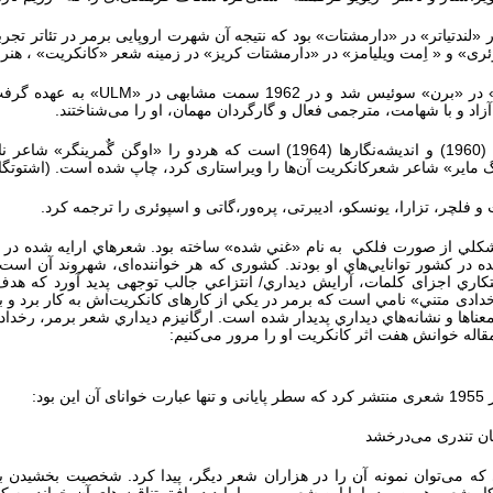
ردلف اشلنر» در «لندتیاتر» در «دارمشتات» بود که نتیجه آن شهرت اروپایی برمر در تئات
پوئری» و « اِمت ویلیامز» در «دارمشتات کریز» در زمینه شعر «کانکریت» ، هنر 
ULM
آزاد و با شهامت، مترجمی فعال و گارگردان مهمان، او را می‌شناختند.
آثار او شامل شعر (کارلسروهه 1954) ، صفحه‌ها و گونه‌ها (1960) و اندیشه‌نگارها
گ مایر» شاعر شعرکانکریت آن‌ها را ویراستاری کرد، چاپ شده است. (اشتوتگارت66
لچر، تزارا، یونسکو، ادیبرتی،‌‍ پره‌ور،‌گاتی و اسپوئری را ترجمه کرد.
كلي از صورت فلكي به نام «غني شده» ساخته بود. شعرهاي ارايه شده در اين 
نده در كشور توانايي‌هاي او بودند. كشوری كه هر خوانند‌ه‌ای، شهروند آن است.
كاري اجزای كلمات، آرايش ديداري/ انتزاعي جالب توجهی پدید آورد كه هدف
ادی متني» نامي است كه برمر در يكي از کارهای کانکریت‌اش به کار برد و به
عناها و نشانه‌هاي ديداري‌ پديدار شده است. ارگانيزم ديداري شعر برمر، رخداد
آن این بود:
ان تندری می‌درخشد
 می‌توان نمونه آن را در هزاران شعر دیگر، پیدا کرد. شخصیت بخشیدن به 