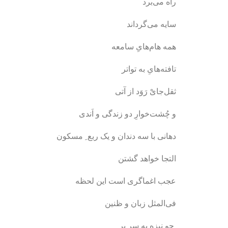
راه می‌برد
سایه می‌گرداند
همه هام‌هایِ سامعه
تافته‌هایِ به تواتر
ثقل‌جایْ رَوَد از آتی
و چُشت‌خوارِ دو زندگی و اَندی
دهانی با سه دندان و یک ربع ِ مسکون
التجا خواهد گشتن
عجب اغماگری است این لحظه
فی‌المثل زبان و ظنین
چو نیزه به سر بر