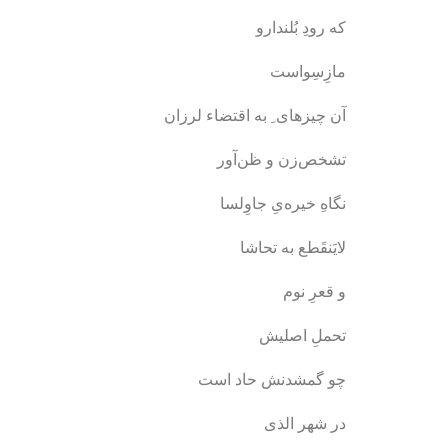
که رودِ بُلندارو
مازِسِواست
آن چیزهای ِ به اقتضاء لرزان
تشخص‌زن و ظن‌آور
نگاهِ خیره‌یِ جاوِلسا
لایَنقَطع به تحاشا
و قعرِ نوم
تحملِ اصلیش
چو گمشدنش حاد است
در شهر الذی