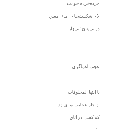
خرده‌خرده جوانب
لای شکسته‌های ِ ماء ِ معین
در نی‌هایَ بَنی‌زار
عجب اغماگری
یا ایتها المخلوقات
از چاهِ عجایب نوری زد
که کسی در اتاق